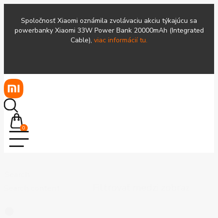
Spoločnosť Xiaomi oznámila zvolávaciu akciu týkajúcu sa
powerbanky Xiaomi 33W Power Bank 20000mAh (Integrated
Cable),
viac informácií tu.
0
Search
Search content