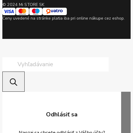
© 2024 Mi STORE SK
Ceny uvedené na stránke platia iba pri online nákupe cez eshop.
Products
search
Odhlásiť sa
Naozaj sa chcete odhlásiť z Vášho účtu?