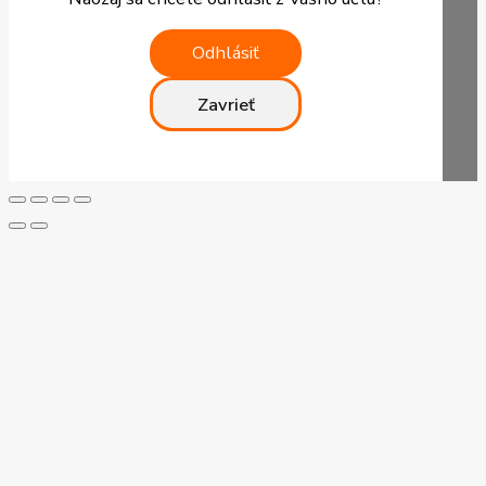
Odhlásiť
Zavrieť