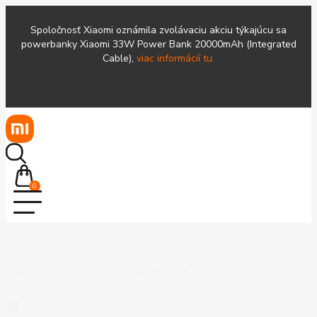
Spoločnosť Xiaomi oznámila zvolávaciu akciu týkajúcu sa
powerbanky Xiaomi 33W Power Bank 20000mAh (Integrated
Cable),
viac informácií tu.
0
Search
Search content