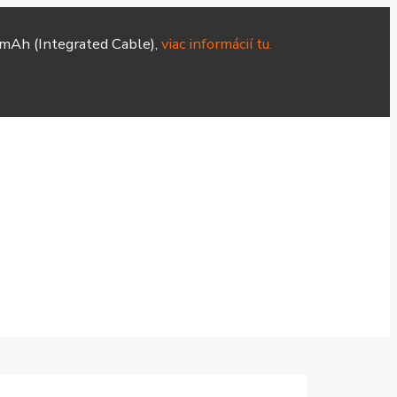
mAh (Integrated Cable),
viac informácií tu.
Hodinky
Čističky
Smart