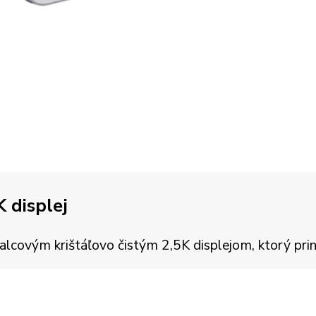
K displej
ovým krištáľovo čistým 2,5K displejom, ktorý prináša