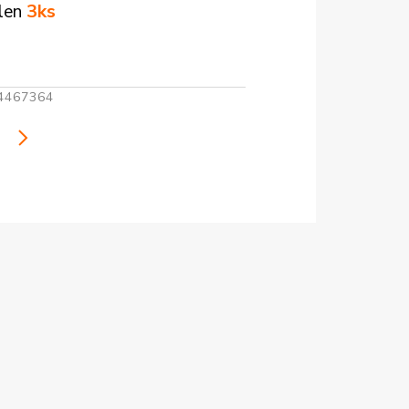
 len
3ks
4467364
i