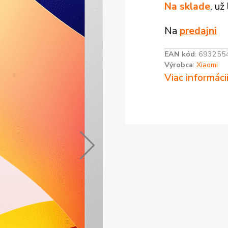
Na sklade
, už
Na
predajni
EAN kód
:
693255
Výrobca
:
Xiaomi
Viac informáci