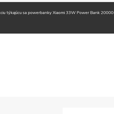
akciu týkajúcu sa powerbanky Xiaomi 33W Power Bank 20000
TV &