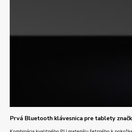
Prvá Bluetooth klávesnica pre tablety znač
Kombinácia kvalitného PU materiálu šetrného k pokožke a 