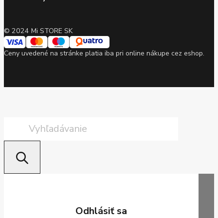
© 2024 Mi STORE SK
Ceny uvedené na stránke platia iba pri online nákupe cez eshop.
Products
search
Odhlásiť sa