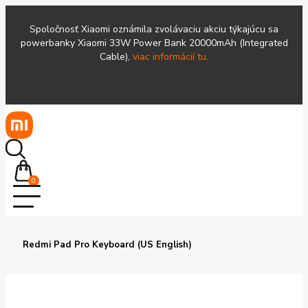
Spoločnosť Xiaomi oznámila zvolávaciu akciu týkajúcu sa
powerbanky Xiaomi 33W Power Bank 20000mAh (Integrated
Cable),
viac informácií tu.
0
Redmi Pad Pro Keyboard (US English)