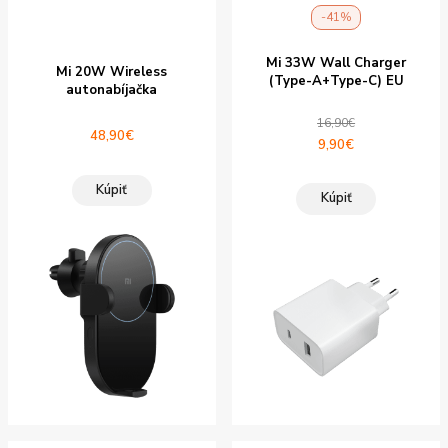
-41%
Mi 33W Wall Charger
Mi 20W Wireless
(Type-A+Type-C) EU
autonabíjačka
16,90
€
48,90
€
Pôvodná
Aktuálna
9,90
€
cena
cena
bola:
je:
Kúpiť
Kúpiť
16,90€.
9,90€.