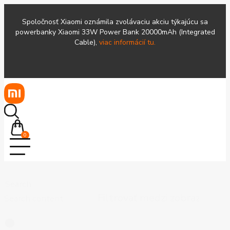
Spoločnosť Xiaomi oznámila zvolávaciu akciu týkajúcu sa
powerbanky Xiaomi 33W Power Bank 20000mAh (Integrated
Cable),
viac informácií tu.
0
Search
Search content