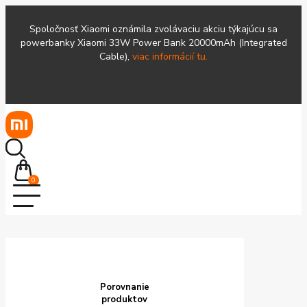
Spoločnosť Xiaomi oznámila zvolávaciu akciu týkajúcu sa
powerbanky Xiaomi 33W Power Bank 20000mAh (Integrated
Cable),
viac informácií tu.
0
Porovnanie
produktov