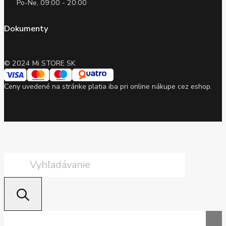
Po-Ne, 09:00 - 20:00
Dokumenty
© 2024 Mi STORE SK
Ceny uvedené na stránke platia iba pri online nákupe cez eshop.
Products
search