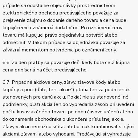
prípade sa odoslanie objednávky prostredníctvom
elektronického obchodu predávajúceho považuje za
prejavenie záujmu o dodanie daného tovaru a cena bude
kupujúcemu oznámená dodatočne. Po oznámení ceny
tovaru má kupujúci právo objednávku potvrdiť alebo
odmietnuť. V takom prípade sa objednávka považuje za
záväznú momentom potvrdenia po oznámení ceny.
6.6. Za deň platby sa považuje deň, kedy bola celá kúpna
cena pripísaná na účet predávajúceho.
6.7. Prípadné akciové ceny, zľavy, zľavové kódy alebo
kupóny a pod. (ďalej len „akcie“) platia len za podmienok
stanovených pre danú akciu. Pokiaľ nie sú stanovené iné
podmienky, platí akcia len do vypredania zásob pri uvedení
počtu kusov akčného tovaru, po dobu časovo určenú alebo
do oznámenia obchodníka o ukončení príslušnej akcie.
Zľavy v akcii nemožno sčítať alebo inak kombinovať s inými
akciami, zľavami alebo výhodami. Predávajúci si vyhradzuje