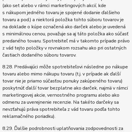
(ako set alebo v rámci marketingových akcií, kde
s nákupom jedného tovaru je spojené dodanie ďalšieho
tovaru a pod.) a niektorá položka tohto súboru tovarov je
na doklade o kúpe označená ako darček alebo je uvedená
s minimálnou cenou, považuje sa aj táto položka ako súčasť
predaného tovaru. Spotrebiteľ má v takomto prípade právo
z vád tejto položky v rovnakom rozsahu ako pri ostatných
častiach dodaného súboru tovarov.
8.28. Predávajúci môže spotrebiteľovi následne po nákupe
tovaru alebo mimo nákupu tovaru (t.j. v prípade ak ďalší
tovar nie je priamo súčasťou ponuky zakúpeného tovaru)
poskytnúť ďalší tovar bezplatne ako darček, najmä v rámci
marketingovej akcie, vernostného programu alebo ako
odmenu za uverejnenie recenzie. Na takéto darčeky sa
nevzťahujú práva spotrebiteľa z vád tovaru podľa tohto
reklamačného poriadku).
8.29. Ďalšie podrobnosti uplatňovania zodpovednosti za