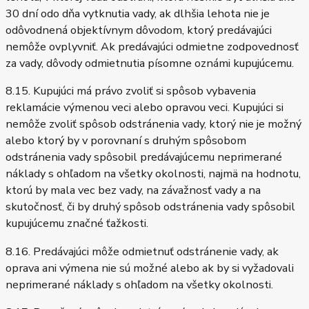
30 dní odo dňa vytknutia vady, ak dlhšia lehota nie je
odôvodnená objektívnym dôvodom, ktorý predávajúci
nemôže ovplyvniť. Ak predávajúci odmietne zodpovednosť
za vady, dôvody odmietnutia písomne oznámi kupujúcemu.
8.15. Kupujúci má právo zvoliť si spôsob vybavenia
reklamácie výmenou veci alebo opravou veci. Kupujúci si
nemôže zvoliť spôsob odstránenia vady, ktorý nie je možný
alebo ktorý by v porovnaní s druhým spôsobom
odstránenia vady spôsobil predávajúcemu neprimerané
náklady s ohľadom na všetky okolnosti, najmä na hodnotu,
ktorú by mala vec bez vady, na závažnosť vady a na
skutočnosť, či by druhý spôsob odstránenia vady spôsobil
kupujúcemu značné ťažkosti.
8.16. Predávajúci môže odmietnuť odstránenie vady, ak
oprava ani výmena nie sú možné alebo ak by si vyžadovali
neprimerané náklady s ohľadom na všetky okolnosti.