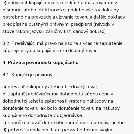
e) odovzdať kupujúcemu najneskôr spolu s tovarom v
písomnej alebo elektronickej podobe všetky doklady
potrebné na prevzatie a užívanie tovaru a ďalšie doklady
predpísané platnými právnymi predpismi (návody v
slovenskom jazyku, záručný list, daňový doklad).
3.2. Predávajúci má právo na riadne a včasné zaplatenie
kúpnej ceny od kupujúceho za dodaný tovar.
4. Práva a povinnosti kupujúceho
4.1. Kupujúci je povinný:
a) prevziať zakúpený alebo objednaný tovar,
b) zaplatiť predávajúcemu dohodnutú kúpnu cenu v
dohodnutej lehote splatnosti vrátane nákladov na
doručenie tovaru, ak bolo doručenie tovaru na náklady
kupujúceho dohodnuté v objednávke,
c) nepoškodzovať dobré obchodné meno predávajúceho,
d) potvrdiť v dodacom liste prevzatie tovaru svojím