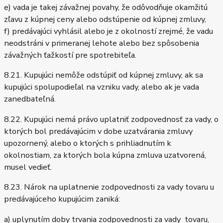
e) vada je takej závažnej povahy, že odôvodňuje okamžitú
zľavu z kúpnej ceny alebo odstúpenie od kúpnej zmluvy,
f) predávajúci vyhlásil alebo je z okolností zrejmé, že vadu
neodstráni v primeranej lehote alebo bez spôsobenia
závažných ťažkostí pre spotrebiteľa.
8.21. Kupujúci nemôže odstúpiť od kúpnej zmluvy, ak sa
kupujúci spolupodieľal na vzniku vady, alebo ak je vada
zanedbateľná.
8.22. Kupujúci nemá právo uplatniť zodpovednosť za vady, o
ktorých bol predávajúcim v dobe uzatvárania zmluvy
upozornený, alebo o ktorých s prihliadnutím k
okolnostiam, za ktorých bola kúpna zmluva uzatvorená,
musel vedieť.
8.23. Nárok na uplatnenie zodpovednosti za vady tovaru u
predávajúceho kupujúcim zaniká:
a) uplynutím doby trvania zodpovednosti za vady tovaru,