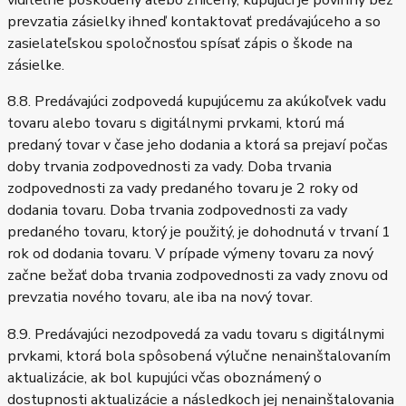
prevzatia zásielky ihneď kontaktovať predávajúceho a so
zasielateľskou spoločnosťou spísať zápis o škode na
zásielke.
8.8. Predávajúci zodpovedá kupujúcemu za akúkoľvek vadu
tovaru alebo tovaru s digitálnymi prvkami, ktorú má
predaný tovar v čase jeho dodania a ktorá sa prejaví počas
doby trvania zodpovednosti za vady. Doba trvania
zodpovednosti za vady predaného tovaru je 2 roky od
dodania tovaru. Doba trvania zodpovednosti za vady
predaného tovaru, ktorý je použitý, je dohodnutá v trvaní 1
rok od dodania tovaru. V prípade výmeny tovaru za nový
začne bežať doba trvania zodpovednosti za vady znovu od
prevzatia nového tovaru, ale iba na nový tovar.
8.9. Predávajúci nezodpovedá za vadu tovaru s digitálnymi
prvkami, ktorá bola spôsobená výlučne nenainštalovaním
aktualizácie, ak bol kupujúci včas oboznámený o
dostupnosti aktualizácie a následkoch jej nenainštalovania