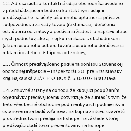
1.2. Adresa sídla a kontaktné údaje obchodníka uvedené
v predchádzajúcom bode sú kontaktnými údajmi
predávajúceho na účely písomného uplatnenia práva zo
zodpovednosti za vady tovaru (reklamácie), doručenia
odstúpenia od zmluvy a podávania žiadostí o nápravu alebo
iných podnetov, ako aj inej komunikácie s obchodníkom
(okrem osobného odberu tovaru a osobného doručovania
reklamácií alebo odstúpenia od zmluvy).
1.3. Činnosť predávajúceho podlieha dohľadu Slovenskej
obchodnej inšpekcie – Inšpektorát SOI pre Bratislavský
kraj, Bajkalská 21/A, P. O. BOX č. 5, 820 07 Bratislava.
1.4. Zmluvné strany sa dohodli, že kupujúci podpísaním
objednávky predávajúcemu potvrdzuje, že súhlasí s tým, že
tieto všeobecné obchodné podmienky a ich podmienky a
ustanovenia sa budú vzťahovať na kúpnu zmluvu, uzavretú
prostredníctvom predaja na Eshope, na základe ktorej
predávajúci dodá tovar prezentovaný na Eshope