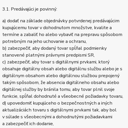
3.1. Predávajúci je povinný:
a) dodať na základe objednávky potvrdenej predávajúcim
kupujúcemu tovar v dohodnutom množstve, kvalite a
termíne a zabaliť ho alebo vybaviť na prepravu spôsobom
potrebným na jeho uchovanie a ochranu,
b) zabezpečiť, aby dodaný tovar spĺňal podmienky
stanovené platnými právnymi predpismi SR,
c) zabezpečiť, aby tovar s digitálnymi prvkami, ktorý
obsahuje digitálny obsah alebo digitálnu službu alebo je s
digitálnym obsahom alebo digitálnou službou prepojený
takým spôsobom, že absencia digitálneho obsahu alebo
digitálnej služby by bránila tomu, aby tovar plnil svoje
funkcie, spĺňal dohodnuté a všeobecné požiadavky tovaru,
d) upovedomiť kupujúceho o bezpečnostných a iných
aktualizáciách tovaru s digitálnymi prvkami tak, aby bol
v súlade s všeobecnými a dohodnutými požiadavkami
a zabezpečiť ich dodanie,