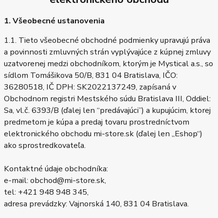
1. Všeobecné ustanovenia
1.1. Tieto všeobecné obchodné podmienky upravujú práva
a povinnosti zmluvných strán vyplývajúce z kúpnej zmluvy
uzatvorenej medzi obchodníkom, ktorým je Mystical a.s., so
sídlom Tomášikova 50/B, 831 04 Bratislava, IČO:
36280518, IČ DPH: SK2022137249, zapísaná v
Obchodnom registri Mestského súdu Bratislava III, Oddiel:
Sa, vl.č. 6393/B (ďalej len “predávajúci”) a kupujúcim, ktorej
predmetom je kúpa a predaj tovaru prostredníctvom
elektronického obchodu mi-store.sk (ďalej len „Eshop“)
ako sprostredkovateľa.
Kontaktné údaje obchodníka:
e-mail: obchod@mi-store.sk,
tel: +421 948 948 345,
adresa prevádzky: Vajnorská 140, 831 04 Bratislava.