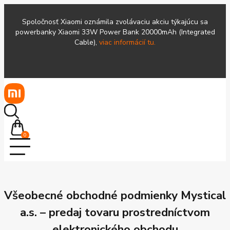
Spoločnosť Xiaomi oznámila zvolávaciu akciu týkajúcu sa
powerbanky Xiaomi 33W Power Bank 20000mAh (Integrated
Cable),
viac informácií tu.
0
Všeobecné obchodné podmienky Mystical
a.s. – predaj tovaru prostredníctvom
elektronického obchodu