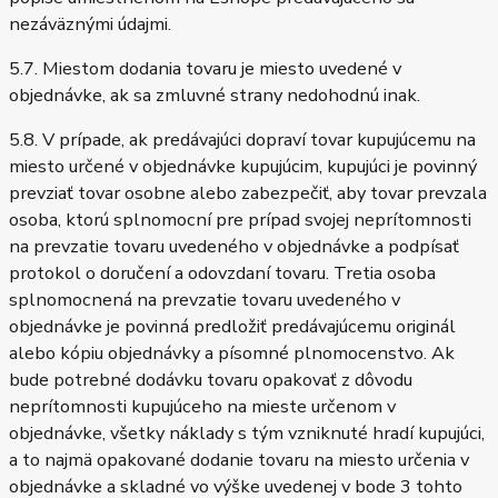
nezáväznými údajmi.
5.7. Miestom dodania tovaru je miesto uvedené v
objednávke, ak sa zmluvné strany nedohodnú inak.
5.8. V prípade, ak predávajúci dopraví tovar kupujúcemu na
miesto určené v objednávke kupujúcim, kupujúci je povinný
prevziať tovar osobne alebo zabezpečiť, aby tovar prevzala
osoba, ktorú splnomocní pre prípad svojej neprítomnosti
na prevzatie tovaru uvedeného v objednávke a podpísať
protokol o doručení a odovzdaní tovaru. Tretia osoba
splnomocnená na prevzatie tovaru uvedeného v
objednávke je povinná predložiť predávajúcemu originál
alebo kópiu objednávky a písomné plnomocenstvo. Ak
bude potrebné dodávku tovaru opakovať z dôvodu
neprítomnosti kupujúceho na mieste určenom v
objednávke, všetky náklady s tým vzniknuté hradí kupujúci,
a to najmä opakované dodanie tovaru na miesto určenia v
objednávke a skladné vo výške uvedenej v bode 3 tohto