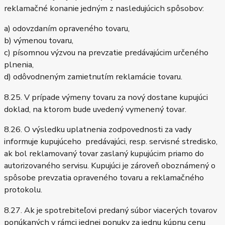
reklamačné konanie jedným z nasledujúcich spôsobov:
a) odovzdaním opraveného tovaru,
b) výmenou tovaru,
c) písomnou výzvou na prevzatie predávajúcim určeného
plnenia,
d) odôvodneným zamietnutím reklamácie tovaru.
8.25. V prípade výmeny tovaru za nový dostane kupujúci
doklad, na ktorom bude uvedený vymenený tovar.
8.26. O výsledku uplatnenia zodpovednosti za vady
informuje kupujúceho predávajúci, resp. servisné stredisko,
ak bol reklamovaný tovar zaslaný kupujúcim priamo do
autorizovaného servisu. Kupujúci je zároveň oboznámený o
spôsobe prevzatia opraveného tovaru a reklamačného
protokolu.
8.27. Ak je spotrebiteľovi predaný súbor viacerých tovarov
ponúkaných v rámci jednej ponuky za jednu kúpnu cenu