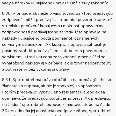
vady a nárokov kupujúceho upravuje Občiansky zákonník.
8.30. V prípade, ak nejde o vadu tovaru, za ktorú predávajúci
zodpovedá, môže predávajúci alebo ním poverené servisné
stredisko ponúknuť kupujúcemu možnosť opravy mimo
zodpovednosti predávajúceho za vady, táto oprava je na
náklady kupujúceho podľa podmienok oznámených
servisným strediskom. Ak kupujúci s opravou súhlasil, je
povinný zaplatiť predávajúcemu alebo ním poverenému
servisnému stredisku cenu za vykonané práce a účelne
vynaložené náklady aj v prípade, ak je tovar neopraviteľný
a bol vrátený bez vykonania opravy.
8.31. Spotrebiteľ má právo obrátiť sa na predávajúceho so
žiadosťou o nápravu, ak nie je spokojný so spôsobom,
ktorým predávajúci vybavil jeho reklamáciu alebo ak sa
domnieva, že predávajúci porušil jeho práva. Ak predávajúci
na žiadosť spotrebiteľa odpovie zamietavo alebo na ňu do
30 dní odo dňa jej odoslania neodpovie vôbec, spotrebiteľ