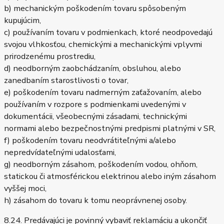
b) mechanickým poškodením tovaru spôsobeným
kupujúcim,
c) používaním tovaru v podmienkach, ktoré neodpovedajú
svojou vlhkosťou, chemickými a mechanickými vplyvmi
prirodzenému prostrediu,
d) neodborným zaobchádzaním, obsluhou, alebo
zanedbaním starostlivosti o tovar,
e) poškodením tovaru nadmerným zaťažovaním, alebo
používaním v rozpore s podmienkami uvedenými v
dokumentácii, všeobecnými zásadami, technickými
normami alebo bezpečnostnými predpismi platnými v SR,
f) poškodením tovaru neodvrátiteľnými a/alebo
nepredvídateľnými udalosťami,
g) neodborným zásahom, poškodením vodou, ohňom,
statickou či atmosférickou elektrinou alebo iným zásahom
vyššej moci,
h) zásahom do tovaru k tomu neoprávnenej osoby.
8.24. Predávajúci je povinný vybaviť reklamáciu a ukončiť