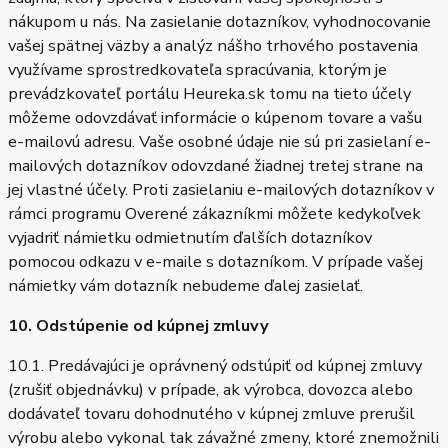
nákupom u nás. Na zasielanie dotazníkov, vyhodnocovanie
vašej spätnej väzby a analýz nášho trhového postavenia
využívame sprostredkovateľa spracúvania, ktorým je
prevádzkovateľ portálu Heureka.sk tomu na tieto účely
môžeme odovzdávať informácie o kúpenom tovare a vašu
e-mailovú adresu. Vaše osobné údaje nie sú pri zasielaní e-
mailových dotazníkov odovzdané žiadnej tretej strane na
jej vlastné účely. Proti zasielaniu e-mailových dotazníkov v
rámci programu Overené zákazníkmi môžete kedykoľvek
vyjadriť námietku odmietnutím ďalších dotazníkov
pomocou odkazu v e-maile s dotazníkom. V prípade vašej
námietky vám dotazník nebudeme ďalej zasielať.
10. Odstúpenie od kúpnej zmluvy
10.1. Predávajúci je oprávnený odstúpiť od kúpnej zmluvy
(zrušiť objednávku) v prípade, ak výrobca, dovozca alebo
dodávateľ tovaru dohodnutého v kúpnej zmluve prerušil
výrobu alebo vykonal tak závažné zmeny, ktoré znemožnili