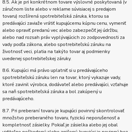
8.5. Ak je pri konkrétnom tovare výslovné poskytovaná (v
záručnom liste alebo v reklame súvisiacej s predajom
tovaru) rozšírená spotrebiteľská záruka, ktorou sa
predávajúci zaviaže vrátiť kupujúcemu kúpnu cenu, vymeniť
alebo opraviť predanú vec alebo zabezpečiť jej údržbu,
alebo nad rozsah práv vyplývajúcich zo zodpovednosti za
vady podľa zákona, alebo spotrebiteľskú záruku na
životnosť veci, platia na takýto tovar aj podmienky
uvedenej spotrebiteľskej záruky.
8.6. Kupujúci má právo uplatniť si u predávajúceho
spotrebiteľskú záruku len na tovar, ktorý vykazuje vady,
ktoré zavinil výrobca, dodávateľ alebo predávajúci, vzťahuje
sa naň spotrebiteľská záruka a bol zakúpený u
predávajúceho.
8.7. Pri preberaní tovaru je kupujúci povinný skontrolovať
množstvo preberaného tovaru, fyzickú neporušenosť a
kompletnosť zásielky. Pokiaľ je zásielka alebo jej obal
viditeľne poškodený alebo zničený, kupujúci je povinný bez