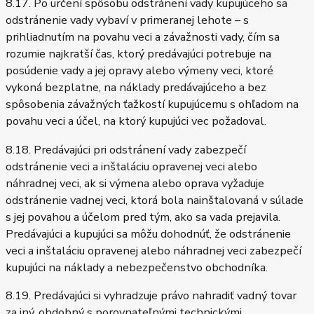
8.17. Po určení spôsobu odstránení vady kupujúceho sa
odstránenie vady vybaví v primeranej lehote – s
prihliadnutím na povahu veci a závažnosti vady, čím sa
rozumie najkratší čas, ktorý predávajúci potrebuje na
posúdenie vady a jej opravy alebo výmeny veci, ktoré
vykoná bezplatne, na náklady predávajúceho a bez
spôsobenia závažných ťažkostí kupujúcemu s ohľadom na
povahu veci a účel, na ktorý kupujúci vec požadoval.
8.18. Predávajúci pri odstránení vady zabezpečí
odstránenie veci a inštaláciu opravenej veci alebo
náhradnej veci, ak si výmena alebo oprava vyžaduje
odstránenie vadnej veci, ktorá bola nainštalovaná v súlade
s jej povahou a účelom pred tým, ako sa vada prejavila.
Predávajúci a kupujúci sa môžu dohodnúť, že odstránenie
veci a inštaláciu opravenej alebo náhradnej veci zabezpečí
kupujúci na náklady a nebezpečenstvo obchodníka.
8.19. Predávajúci si vyhradzuje právo nahradiť vadný tovar
za iný, obdobný s porovnateľnými technickými