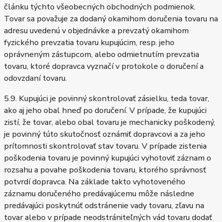
článku týchto všeobecných obchodných podmienok.
Tovar sa považuje za dodaný okamihom doručenia tovaru na
adresu uvedenú v objednávke a prevzatý okamihom
fyzického prevzatia tovaru kupujúcim, resp. jeho
oprávneným zástupcom, alebo odmietnutím prevzatia
tovaru, ktoré dopravca vyznačí v protokole o doručení a
odovzdaní tovaru.
5.9. Kupujúci je povinný skontrolovať zásielku, teda tovar,
ako aj jeho obal hneď po doručení. V prípade, že kupujúci
zistí, že tovar, alebo obal tovaru je mechanicky poškodený,
je povinný túto skutočnosť oznámiť dopravcovi a za jeho
prítomnosti skontrolovať stav tovaru. V prípade zistenia
poškodenia tovaru je povinný kupujúci vyhotoviť záznam o
rozsahu a povahe poškodenia tovaru, ktorého správnosť
potvrdí dopravca. Na základe takto vyhotoveného
záznamu doručeného predávajúcemu môže následne
predávajúci poskytnúť odstránenie vady tovaru, zľavu na
tovar alebo v prípade neodstrániteľných vád tovaru dodať