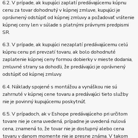
6.2. V prípade, ak kupujúci zaplatí predávajúcemu kúpnu
cenu za tovar dohodnutý v kúpnej zmluve, kupujúci je
oprávnený odstúpiť od kúpnej zmluvy a požadovať vrátenie
kúpnej ceny len v súlade s platnými právnymi predpismi
SR.
6.3. V prípade, ak kupujúci nezaplatí predávajúcemu celú
kúpnu cenu pri prevzatí tovaru, ak bolo dohodnuté
zaplatenie kúpnej ceny formou dobierky v mieste dodania,
zmluvné strany sa dohodli, že predávajúci je oprávnený
odstúpiť od kúpnej zmluvy.
6.4. Náklady spojené s montážou a vynáškou nie sú
zahrnuté v kúpnej cene tovaru a predávajúci tieto služby
nie je povinný kupujúcemu poskytnúť.
6.5. V prípadoch, ak v Eshope predávajúceho pri určitom
tovare nie je cena uvedená, prípadne je uvedená nulová
cena, znamená to, že tovar nie je dostupný alebo cena
tovaru v danom momente nie je presne známa. V takom