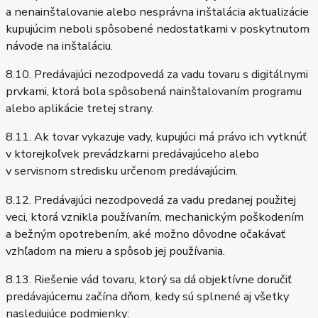
a nenainštalovanie alebo nesprávna inštalácia aktualizácie
kupujúcim neboli spôsobené nedostatkami v poskytnutom
návode na inštaláciu.
8.10. Predávajúci nezodpovedá za vadu tovaru s digitálnymi
prvkami, ktorá bola spôsobená nainštalovaním programu
alebo aplikácie tretej strany.
8.11. Ak tovar vykazuje vady, kupujúci má právo ich vytknúť
v ktorejkoľvek prevádzkarni predávajúceho alebo
v servisnom stredisku určenom predávajúcim.
8.12. Predávajúci nezodpovedá za vadu predanej použitej
veci, ktorá vznikla používaním, mechanickým poškodením
a bežným opotrebením, aké možno dôvodne očakávať
vzhľadom na mieru a spôsob jej používania.
8.13. Riešenie vád tovaru, ktorý sa dá objektívne doručiť
predávajúcemu začína dňom, kedy sú splnené aj všetky
nasledujúce podmienky: