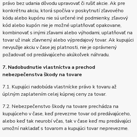
právo bez udania dôvodu upravovať či rušiť akcie. Ak pre
konkrétnu akciu, ktorá spočíva v poskytnutí zľavového
kódu alebo kupónu nie sú určené iné podmienky, zľavový
kód alebo kupón nie je možné uplatňovať opakovane,
kombinovať s inými zľavami alebo výhodami, uplatňovať na
tovar už inak zľavnený alebo výpredajový tovar. Ak kupujúci
nevyužije akciu v čase jej platnosti, nie je oprávnený
požadovať od predávajúceho akúkoľvek náhradu.
7. Nadobudnutie vlastníctva a prechod
nebezpečenstva škody na tovare
7.1. Kupujúci nadobúda vlastnícke právo k tovaru až
úplným zaplatením celej kúpnej ceny za tovar.
7.2. Nebezpečenstvo škody na tovare prechádza na
kupujúceho v čase, keď prevezme tovar od predávajúceho,
alebo keď tak neurobí včas, tak v čase keď mu predávajúci
umožní nakladať s tovarom a kupujúci tovar neprevezme.