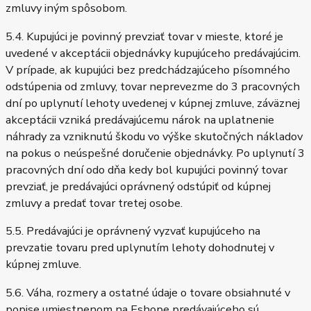
zmluvy iným spôsobom.
5.4. Kupujúci je povinný prevziať tovar v mieste, ktoré je
uvedené v akceptácii objednávky kupujúceho predávajúcim.
V prípade, ak kupujúci bez predchádzajúceho písomného
odstúpenia od zmluvy, tovar neprevezme do 3 pracovných
dní po uplynutí lehoty uvedenej v kúpnej zmluve, záväznej
akceptácii vzniká predávajúcemu nárok na uplatnenie
náhrady za vzniknutú škodu vo výške skutočných nákladov
na pokus o neúspešné doručenie objednávky. Po uplynutí 3
pracovných dní odo dňa kedy bol kupujúci povinný tovar
prevziať, je predávajúci oprávnený odstúpiť od kúpnej
zmluvy a predať tovar tretej osobe.
5.5. Predávajúci je oprávnený vyzvať kupujúceho na
prevzatie tovaru pred uplynutím lehoty dohodnutej v
kúpnej zmluve.
5.6. Váha, rozmery a ostatné údaje o tovare obsiahnuté v
popise umiestnenom na Eshope predávajúceho sú