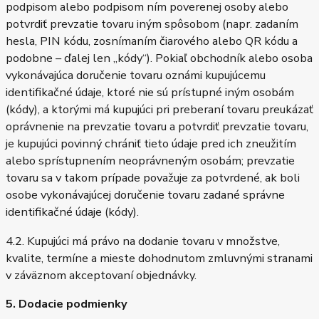
podpisom alebo podpisom ním poverenej osoby alebo
potvrdiť prevzatie tovaru iným spôsobom (napr. zadaním
hesla, PIN kódu, zosnímaním čiarového alebo QR kódu a
podobne – ďalej len „kódy“). Pokiaľ obchodník alebo osoba
vykonávajúca doručenie tovaru oznámi kupujúcemu
identifikačné údaje, ktoré nie sú prístupné iným osobám
(kódy), a ktorými má kupujúci pri preberaní tovaru preukázať
oprávnenie na prevzatie tovaru a potvrdiť prevzatie tovaru,
je kupujúci povinný chrániť tieto údaje pred ich zneužitím
alebo sprístupnením neoprávneným osobám; prevzatie
tovaru sa v takom prípade považuje za potvrdené, ak boli
osobe vykonávajúcej doručenie tovaru zadané správne
identifikačné údaje (kódy).
4.2. Kupujúci má právo na dodanie tovaru v množstve,
kvalite, termíne a mieste dohodnutom zmluvnými stranami
v záväznom akceptovaní objednávky.
5. Dodacie podmienky