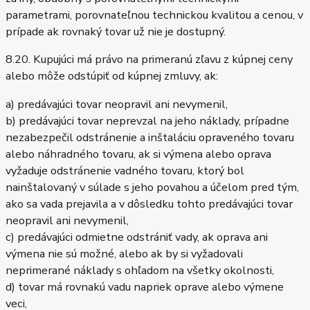
parametrami, porovnateľnou technickou kvalitou a cenou, v
prípade ak rovnaký tovar už nie je dostupný.
8.20. Kupujúci má právo na primeranú zľavu z kúpnej ceny
alebo môže odstúpiť od kúpnej zmluvy, ak:
a) predávajúci tovar neopravil ani nevymenil,
b) predávajúci tovar neprevzal na jeho náklady, prípadne
nezabezpečil odstránenie a inštaláciu opraveného tovaru
alebo náhradného tovaru, ak si výmena alebo oprava
vyžaduje odstránenie vadného tovaru, ktorý bol
nainštalovaný v súlade s jeho povahou a účelom pred tým,
ako sa vada prejavila a v dôsledku tohto predávajúci tovar
neopravil ani nevymenil,
c) predávajúci odmietne odstrániť vady, ak oprava ani
výmena nie sú možné, alebo ak by si vyžadovali
neprimerané náklady s ohľadom na všetky okolnosti,
d) tovar má rovnakú vadu napriek oprave alebo výmene
veci,