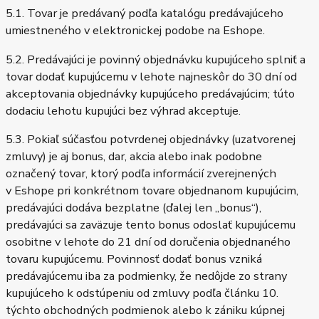
5.1. Tovar je predávaný podľa katalógu predávajúceho
umiestneného v elektronickej podobe na Eshope.
5.2. Predávajúci je povinný objednávku kupujúceho splniť a
tovar dodať kupujúcemu v lehote najneskôr do 30 dní od
akceptovania objednávky kupujúceho predávajúcim; túto
dodaciu lehotu kupujúci bez výhrad akceptuje.
5.3. Pokiaľ súčasťou potvrdenej objednávky (uzatvorenej
zmluvy) je aj bonus, dar, akcia alebo inak podobne
označený tovar, ktorý podľa informácií zverejnených
v Eshope pri konkrétnom tovare objednanom kupujúcim,
predávajúci dodáva bezplatne (ďalej len „bonus“),
predávajúci sa zaväzuje tento bonus odoslať kupujúcemu
osobitne v lehote do 21 dní od doručenia objednaného
tovaru kupujúcemu. Povinnosť dodať bonus vzniká
predávajúcemu iba za podmienky, že nedôjde zo strany
kupujúceho k odstúpeniu od zmluvy podľa článku 10.
týchto obchodných podmienok alebo k zániku kúpnej