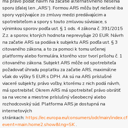
má právo podať návrh na začatie alternatívneho riešenia
sporu (ďalej len „ARS“). Formou ARS môžu byť riešené iba
spory vyplývajúce zo zmluvy medzi predávajúcim a
spotrebiteľom a spory s touto zmluvou súvisiace, s
výnimkou sporov podľa ust. § 1 ods. 4 zákona č. 391/2015
Z.z. a sporov, ktorých hodnota neprevyšuje 20 EUR. Návrh
na začatie ARS sa podáva k subjektu ARS podľa ust. § 3
citovaného zákona, a to za pomoci k tomu určenej
platformy alebo formulára, ktorého vzor tvorí prílohu č. 1
citovaného zákona. Subjekt ARS môže od spotrebiteľa
požadovať úhradu poplatku za začatie ARS, maximálne
však do výšky 5 EUR s DPH. Ak sú na ARS príslušné
viaceré subjekty, právo voľby, ktorému z nich podá návrh,
má spotrebiteľ. Okrem ARS má spotrebiteľ právo obrátiť
sa na vecne a miestne príslušný všeobecný alebo
rozhodcovský súd. Platforma ARS je dostupná na
internetových
stránkach:
https://ec.europa.eu/consumers/odr/main/index.c
event=main.home2.show&lng=SK
.