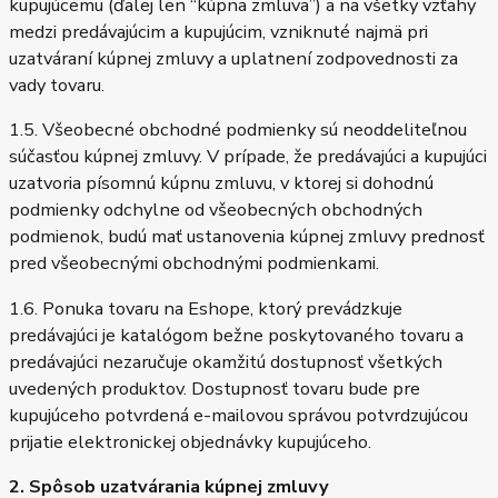
kupujúcemu (ďalej len “kúpna zmluva”) a na všetky vzťahy
medzi predávajúcim a kupujúcim, vzniknuté najmä pri
uzatváraní kúpnej zmluvy a uplatnení zodpovednosti za
vady tovaru.
1.5. Všeobecné obchodné podmienky sú neoddeliteľnou
súčasťou kúpnej zmluvy. V prípade, že predávajúci a kupujúci
uzatvoria písomnú kúpnu zmluvu, v ktorej si dohodnú
podmienky odchylne od všeobecných obchodných
podmienok, budú mať ustanovenia kúpnej zmluvy prednosť
pred všeobecnými obchodnými podmienkami.
1.6. Ponuka tovaru na Eshope, ktorý prevádzkuje
predávajúci je katalógom bežne poskytovaného tovaru a
predávajúci nezaručuje okamžitú dostupnosť všetkých
uvedených produktov. Dostupnosť tovaru bude pre
kupujúceho potvrdená e-mailovou správou potvrdzujúcou
prijatie elektronickej objednávky kupujúceho.
2. Spôsob uzatvárania kúpnej zmluvy