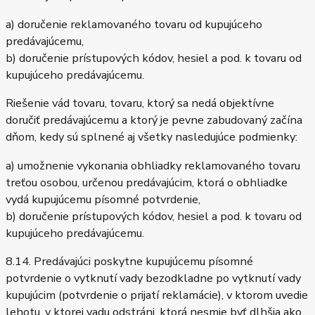
a) doručenie reklamovaného tovaru od kupujúceho
predávajúcemu,
b) doručenie prístupových kódov, hesiel a pod. k tovaru od
kupujúceho predávajúcemu.
Riešenie vád tovaru, tovaru, ktorý sa nedá objektívne
doručiť predávajúcemu a ktorý je pevne zabudovaný začína
dňom, kedy sú splnené aj všetky nasledujúce podmienky:
a) umožnenie vykonania obhliadky reklamovaného tovaru
treťou osobou, určenou predávajúcim, ktorá o obhliadke
vydá kupujúcemu písomné potvrdenie,
b) doručenie prístupových kódov, hesiel a pod. k tovaru od
kupujúceho predávajúcemu.
8.14. Predávajúci poskytne kupujúcemu písomné
potvrdenie o vytknutí vady bezodkladne po vytknutí vady
kupujúcim (potvrdenie o prijatí reklamácie), v ktorom uvedie
lehotu, v ktorej vadu odstráni, ktorá nesmie byť dlhšia ako