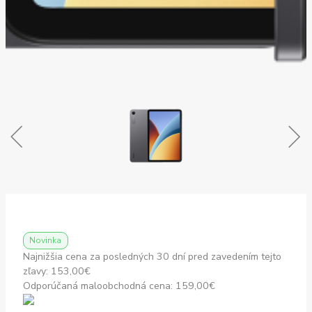
Novinka
Najnižšia cena za posledných 30 dní pred zavedením tejto
zľavy:
153,00
€
Odporúčaná maloobchodná cena:
159,00
€