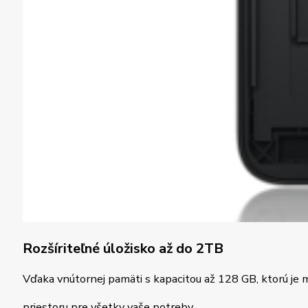
Rozšíriteľné úložisko až do 2TB
Vďaka vnútornej pamäti s kapacitou až 128 GB, ktorú je m
priestoru pre všetky vaše potreby.