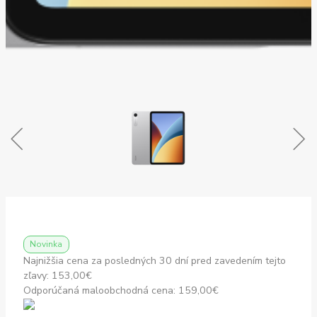
Novinka
Najnižšia cena za posledných 30 dní pred zavedením tejto
zľavy:
153,00
€
Odporúčaná maloobchodná cena:
159,00
€