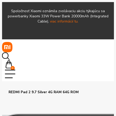
Spoločnosť Xiaomi oznámila zvolávaciu akciu týkajúcu sa
powerbanky Xiaomi 33W Power Bank 20000mAh (Integrated
Cable),
viac informácií tu.
0
REDMI Pad 2 9.7 Silver 4G RAM 64G ROM