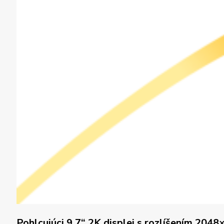
Pohlcujúci 9.7
“
2K displej s rozlíšením 204