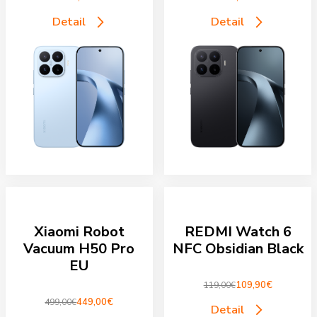
Detail
Detail
Xiaomi Robot
REDMI Watch 6
Vacuum H50 Pro
NFC Obsidian Black
EU
109,90
€
119,00
€
Pôvodná
Aktuálna
449,00
€
499,00
€
cena
cena
Pôvodná
Aktuálna
Detail