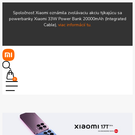
Spoločnosť Xiaomi oznámila zvolávaciu akciu týkajúcu sa
powerbanky Xiaomi 33W Power Bank 20000mAh (Integrated
Cable),
viac informácií tu.
0