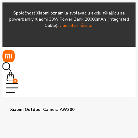
Spoločnosť Xiaomi oznámila zvolávaciu akciu týkajúcu sa
powerbanky Xiaomi 33W Power Bank 20000mAh (Integrated
Cable),
viac informácií tu.
0
Xiaomi Outdoor Camera AW200