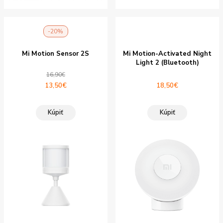
-20%
Mi Motion Sensor 2S
Mi Motion-Activated Night
Light 2 (Bluetooth)
16,90
€
Pôvodná
Aktuálna
13,50
€
18,50
€
cena
cena
bola:
je:
Kúpiť
Kúpiť
16,90€.
13,50€.