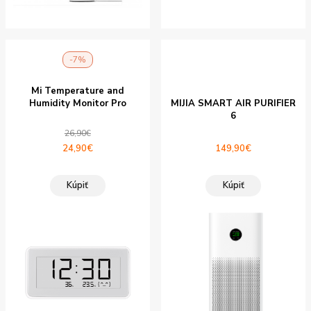
-7%
Mi Temperature and
Humidity Monitor Pro
MIJIA SMART AIR PURIFIER
6
26,90
€
Pôvodná
Aktuálna
24,90
€
149,90
€
cena
cena
bola:
je:
Kúpiť
Kúpiť
26,90€.
24,90€.