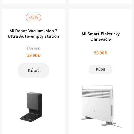
-75%
Mi Robot Vacuum-Mop 2
Mi Smart Elektrický
Ultra Auto-empty station
Ohrievač S
159,00
€
99,90
€
Pôvodná
Aktuálna
39,90
€
cena
cena
bola:
je:
Kúpiť
Kúpiť
159,00€.
39,90€.