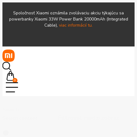
Spoločnosť Xiaomi oznámila zvolávaciu akciu týkajúcu sa
powerbanky Xiaomi 33W Power Bank 20000mAh (Integrated
Cable),
viac informácií tu.
0
Search
Search content