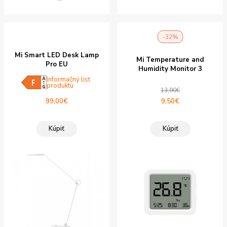
-32%
Mi Smart LED Desk Lamp
Mi Temperature and
Pro EU
Humidity Monitor 3
Informačný list
produktu
13,90
€
Pôvodná
Aktuálna
99,00
€
9,50
€
cena
cena
bola:
je:
Kúpiť
Kúpiť
13,90€.
9,50€.