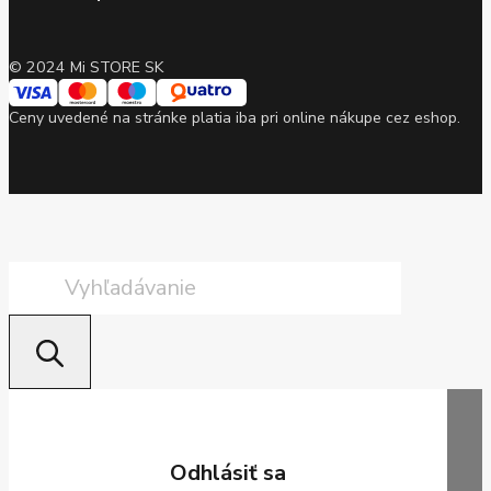
© 2024 Mi STORE SK
Ceny uvedené na stránke platia iba pri online nákupe cez eshop.
Products
search
Odhlásiť sa