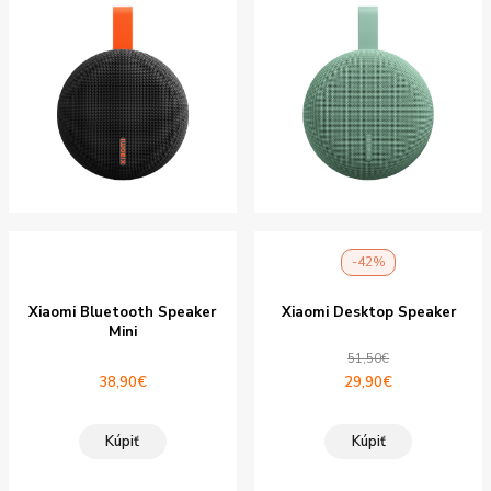
-42%
Xiaomi Bluetooth Speaker
Xiaomi Desktop Speaker
Mini
51,50
€
Pôvodná
Aktuálna
38,90
€
29,90
€
cena
cena
bola:
je:
Kúpiť
Kúpiť
51,50€.
29,90€.