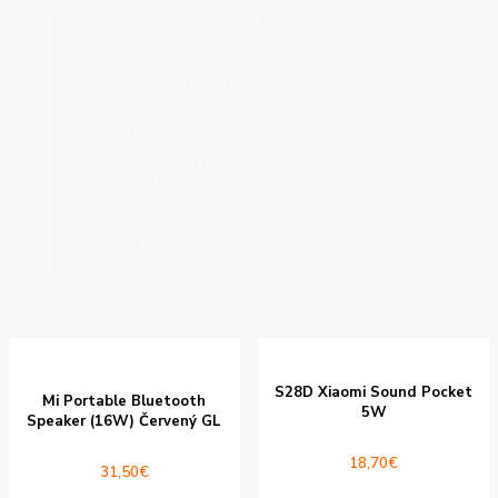
V zľave
Bezdrôtové slúchadlá
(10)
Senzory
(2)
Zubné kefky/sprchy
(2)
Digitálne váhy
(1)
Fény
(1)
Kanvice/kávovary
(1)
Monitory
(1)
Ostatné svietidlá
(1)
Ryžovary
(1)
Zosilňovače wifi signálu
(1)
S28D Xiaomi Sound Pocket
Mi Portable Bluetooth
5W
Speaker (16W) Červený GL
18,70
€
31,50
€