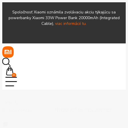
Spoločnosť Xiaomi oznámila zvolávaciu akciu týkajúcu sa
powerbanky Xiaomi 33W Power Bank 20000mAh (Integrated
Cable),
viac informácií tu.
0
Search
Search content