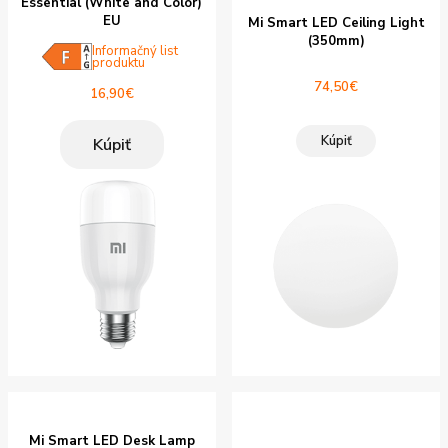
Essential (White and Color)
EU
Mi Smart LED Ceiling Light
(350mm)
Informačný list
produktu
74,50
€
16,90
€
Kúpiť
Kúpiť
Mi Smart LED Desk Lamp