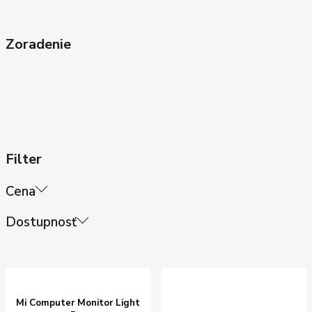
Zoradenie
Zoradiť podľa
Zoradiť
Zoradiť
podľa
podľa
Filter
Cena
Price
Dostupnosť
filter
Od:
Stock
status
Do:
Na sklade
Sale
Mi Computer Monitor Light
filter