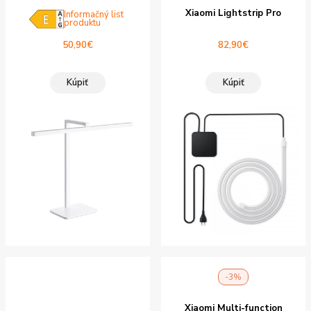
Xiaomi Lightstrip Pro
Informačný list
produktu
50,90
€
82,90
€
Kúpiť
Kúpiť
-3%
Xiaomi Multi-function