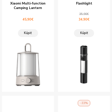
Xiaomi Multi-function
Flashlight
Camping Lantern
35,90
€
Pôvodná
Aktuálna
45,90
€
34,90
€
cena
cena
bola:
je:
Kúpiť
Kúpiť
35,90€.
34,90€.
-33%