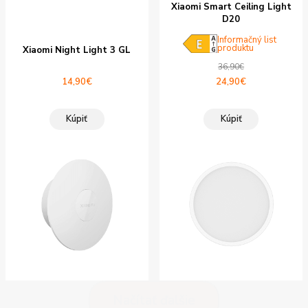
Xiaomi Smart Ceiling Light
D20
Informačný list
produktu
Xiaomi Night Light 3 GL
36,90
€
Pôvodná
Aktuálna
14,90
€
24,90
€
cena
cena
bola:
je:
Kúpiť
Kúpiť
36,90€.
24,90€.
Načítať ďalšie