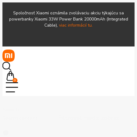
Spoločnosť Xiaomi oznámila zvolávaciu akciu týkajúcu sa
powerbanky Xiaomi 33W Power Bank 20000mAh (Integrated
Cable),
viac informácií tu.
0
Search
Search content