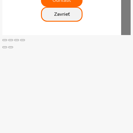
Odhlásiť
Zavrieť