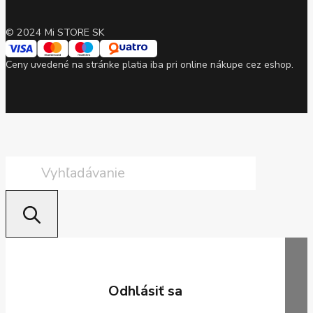
© 2024 Mi STORE SK
Ceny uvedené na stránke platia iba pri online nákupe cez eshop.
Products
search
Odhlásiť sa