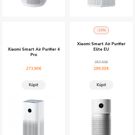
-16%
Xiaomi Smart Air Purifier
Xiaomi Smart Air Purifier 4
Elite EU
Pro
357,50
€
Pôvodná
Aktuálna
273,90
€
299,00
€
cena
cena
bola:
je:
Kúpiť
Kúpiť
357,50€.
299,00€.