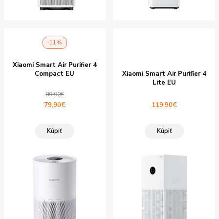
-11%
Xiaomi Smart Air Purifier 4
Compact EU
Xiaomi Smart Air Purifier 4
Lite EU
89,90
€
Pôvodná
Aktuálna
79,90
€
119,90
€
cena
cena
bola:
je:
Kúpiť
Kúpiť
89,90€.
79,90€.