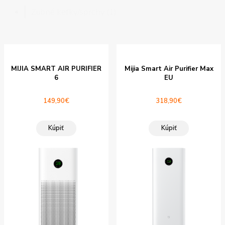
V zľave
Zubné kefky/sprchy
(1)
MIJIA SMART AIR PURIFIER
Mijia Smart Air Purifier Max
6
EU
149,90
€
318,90
€
Kúpiť
Kúpiť