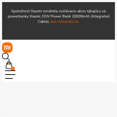
Spoločnosť Xiaomi oznámila zvolávaciu akciu týkajúcu sa
powerbanky Xiaomi 33W Power Bank 20000mAh (Integrated
Cable),
viac informácií tu.
0
Search
Search content