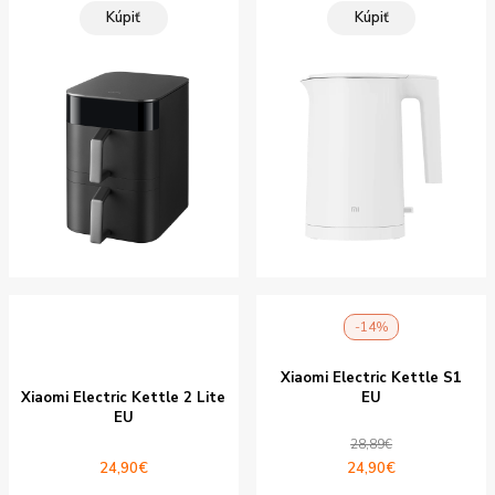
Kúpiť
Kúpiť
-14%
Xiaomi Electric Kettle S1
Xiaomi Electric Kettle 2 Lite
EU
EU
28,89
€
Pôvodná
Aktuálna
24,90
€
24,90
€
cena
cena