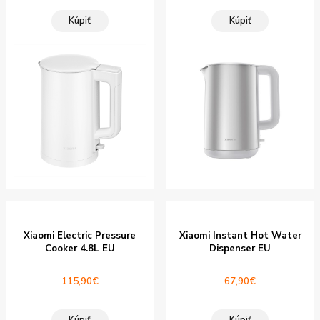
bola:
je:
Kúpiť
Kúpiť
28,89€.
24,90€.
Xiaomi Electric Pressure
Xiaomi Instant Hot Water
Cooker 4.8L EU
Dispenser EU
115,90
€
67,90
€
Kúpiť
Kúpiť