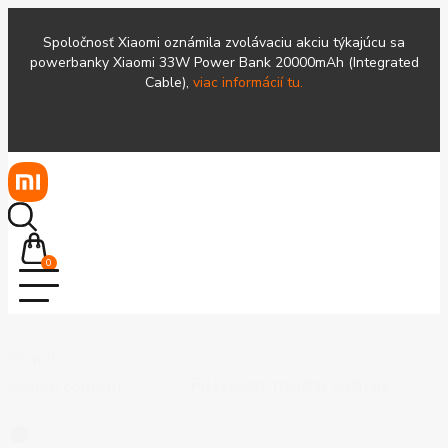
Spoločnosť Xiaomi oznámila zvolávaciu akciu týkajúcu sa
powerbanky Xiaomi 33W Power Bank 20000mAh (Integrated
Cable),
viac informácií tu.
0
Search
Search content