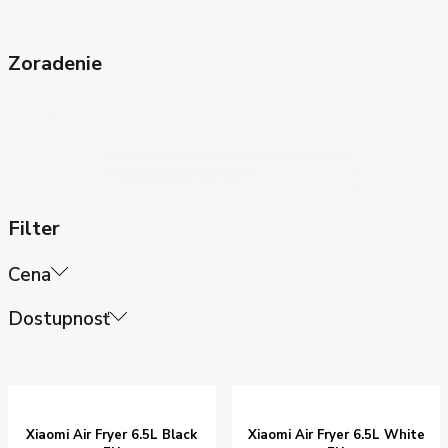
Zoradenie
Zoradiť podľa
Zoradiť
Zoradiť
podľa
podľa
Filter
Cena
Price
Dostupnosť
filter
Od:
Stock
status
Do:
Na sklade
Xiaomi Air Fryer 6.5L Black
Xiaomi Air Fryer 6.5L White