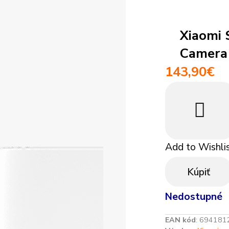
 948 293 769
+421 948 948
médiá
Vysáva
Tablety
ácie
Objednávky
Xiaomi 
Smartfóny
Camera
143,90
€
Add to Wishli
Kúpiť
Nedostupné
EAN kód
:
694181