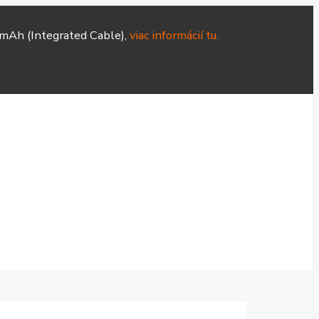
mAh (Integrated Cable),
viac informácií tu.
Hodinky
Čističky
Smart