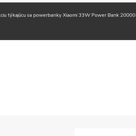
akciu týkajúcu sa powerbanky Xiaomi 33W Power Bank 20000
TV &