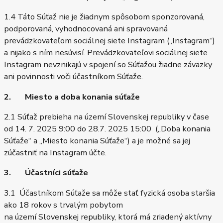
1.4 Táto Súťaž nie je žiadnym spôsobom sponzorovaná,
podporovaná, vyhodnocovaná ani spravovaná
prevádzkovateľom sociálnej siete Instagram („Instagram“)
a nijako s ním nesúvisí. Prevádzkovateľovi sociálnej siete
Instagram nevznikajú v spojení so Súťažou žiadne záväzky
ani povinnosti voči účastníkom Súťaže.
2. Miesto a doba konania súťaže
2.1 Súťaž prebieha na území Slovenskej republiky v čase
od 14. 7. 2025 9:00 do 28.7. 2025 15:00 („Doba konania
Súťaže“ a „Miesto konania Súťaže“) a je možné sa jej
zúčastniť na Instagram účte.
3. Účastníci súťaže
3.1 Účastníkom Súťaže sa môže stať fyzická osoba staršia
ako 18 rokov s trvalým pobytom
na území Slovenskej republiky, ktorá má zriadený aktívny