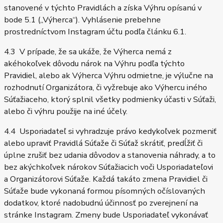
stanovené v týchto Pravidlách a získa Výhru opísanú v
bode 5.1 („Výherca“). Vyhlásenie prebehne
prostredníctvom Instagram účtu podľa článku 6.1.
4.3 V prípade, že sa ukáže, že Výherca nemá z
akéhokoľvek dôvodu nárok na Výhru podľa týchto
Pravidiel, alebo ak Výherca Výhru odmietne, je výlučne na
rozhodnutí Organizátora, či vyžrebuje ako Výhercu iného
Súťažiaceho, ktorý splnil všetky podmienky účasti v Súťaži,
alebo či výhru použije na iné účely.
4.4 Usporiadateľ si vyhradzuje právo kedykoľvek pozmeniť
alebo upraviť Pravidlá Súťaže či Súťaž skrátiť, predĺžiť či
úplne zrušiť bez udania dôvodov a stanovenia náhrady, a to
bez akýchkoľvek nárokov Súťažiacich voči Usporiadateľovi
a Organizátorovi Súťaže. Každá takáto zmena Pravidiel či
Súťaže bude vykonaná formou písomných očíslovaných
dodatkov, ktoré nadobudnú účinnosť po zverejnení na
stránke Instagram. Zmeny bude Usporiadateľ vykonávať