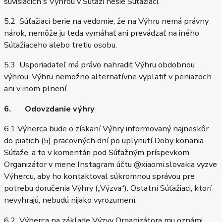
súvisiacich s Výhrou v Súťaži nesie Súťažiaci.
5.2 Súťažiaci berie na vedomie, že na Výhru nemá právny
nárok, nemôže ju teda vymáhať ani prevádzať na iného
Súťažiaceho alebo tretiu osobu.
5.3 Usporiadateľ má právo nahradiť Výhru obdobnou
výhrou. Výhru nemožno alternatívne vyplatiť v peniazoch
ani v inom plnení.
6. Odovzdanie výhry
6.1 Výherca bude o získaní Výhry informovaný najneskôr
do piatich (5) pracovných dní po uplynutí Doby konania
Súťaže, a to v komentári pod Súťažným príspevkom.
Organizátor v mene Instagram účtu @xiaomi.slovakia vyzve
Výhercu, aby ho kontaktoval súkromnou správou pre
potrebu doručenia Výhry („Výzva“). Ostatní Súťažiaci, ktorí
nevyhrajú, nebudú nijako vyrozumení.
6.2 Výherca na základe Výzvy Organizátora mu oznámi