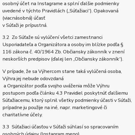
osobný účet na Instagrame a splní ďalšie podmienky
uvedené v týchto Pravidlách („Súťažiaci“). Opakovaná
(viacnásobná) účasť
v Súťaži je prípustná.
3.2 Zo Súťaže sú vylúčení všetci zamestnanci
Usporiadateľa a Organizátora a osoby im blízke podľa §
116 zákona č. 40/1964 Zb. Občiansky zákonník v znení
neskorších predpisov (ďalej len „Občiansky zákonník“).
V prípade, že sa Výhercom stane taká vylúčená osoba,
Výhra jej nebude odovzdaná
a Organizátor podľa svojho uváženia môže Výhru
postupom podľa článku 4.3 Pravidiel poskytnúť ďalšiemu
Súťažiacemu, ktorý splnil všetky podmienky účasti v Súťaži,
prípadne ju použije na iné, napr. marketingové či
charitatívne účely.
3.3 Súťažiaci účasťou v Súťaži súhlasí so spracovaním
osobných údajov (Instagram meno)