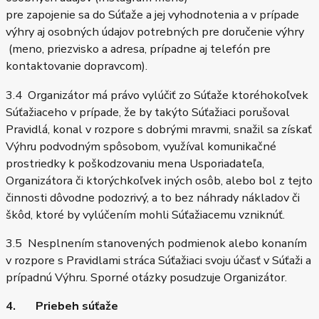
pre zapojenie sa do Súťaže a jej vyhodnotenia a v prípade
výhry aj osobných údajov potrebných pre doručenie výhry
(meno, priezvisko a adresa, prípadne aj telefón pre
kontaktovanie dopravcom).
3.4 Organizátor má právo vylúčiť zo Súťaže ktoréhokoľvek
Súťažiaceho v prípade, že by takýto Súťažiaci porušoval
Pravidlá, konal v rozpore s dobrými mravmi, snažil sa získať
Výhru podvodným spôsobom, využíval komunikačné
prostriedky k poškodzovaniu mena Usporiadateľa,
Organizátora či ktorýchkoľvek iných osôb, alebo bol z tejto
činnosti dôvodne podozrivý, a to bez náhrady nákladov či
škôd, ktoré by vylúčením mohli Súťažiacemu vzniknúť.
3.5 Nesplnením stanovených podmienok alebo konaním
v rozpore s Pravidlami stráca Súťažiaci svoju účasť v Súťaži a
prípadnú Výhru. Sporné otázky posudzuje Organizátor.
4. Priebeh súťaže