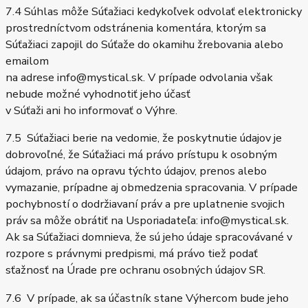
7.4 Súhlas môže Súťažiaci kedykoľvek odvolať elektronicky
prostredníctvom odstránenia komentára, ktorým sa
Súťažiaci zapojil do Súťaže do okamihu žrebovania alebo
emailom
na adrese info@mystical.sk. V prípade odvolania však
nebude možné vyhodnotiť jeho účasť
v Súťaži ani ho informovať o Výhre.
7.5 Súťažiaci berie na vedomie, že poskytnutie údajov je
dobrovoľné, že Súťažiaci má právo prístupu k osobným
údajom, právo na opravu týchto údajov, prenos alebo
vymazanie, prípadne aj obmedzenia spracovania. V prípade
pochybností o dodržiavaní práv a pre uplatnenie svojich
práv sa môže obrátiť na Usporiadateľa: info@mystical.sk.
Ak sa Súťažiaci domnieva, že sú jeho údaje spracovávané v
rozpore s právnymi predpismi, má právo tiež podať
sťažnosť na Úrade pre ochranu osobných údajov SR.
7.6 V prípade, ak sa účastník stane Výhercom bude jeho