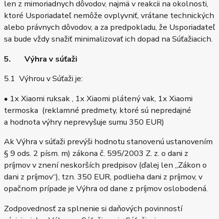
len z mimoriadnych dôvodov, najmä v reakcii na okolnosti,
ktoré Usporiadateľ nemôže ovplyvniť, vrátane technických
alebo právnych dôvodov, a za predpokladu, že Usporiadateľ
sa bude vždy snažiť minimalizovať ich dopad na Súťažiacich.
5. Výhra v súťaži
5.1 Výhrou v Súťaži je:
• 1x Xiaomi ruksak , 1x Xiaomi plátený vak, 1x Xiaomi
termoska (reklamné predmety, ktoré sú nepredajné
a hodnota výhry neprevyšuje sumu 350 EUR)
Ak Výhra v súťaži prevýši hodnotu stanovenú ustanovením
§ 9 ods. 2 písm. m) zákona č. 595/2003 Z. z. o dani z
príjmov v znení neskorších predpisov (ďalej len „Zákon o
dani z príjmov“), tzn. 350 EUR, podlieha dani z príjmov, v
opačnom prípade je Výhra od dane z príjmov oslobodená.
Zodpovednosť za splnenie si daňových povinností