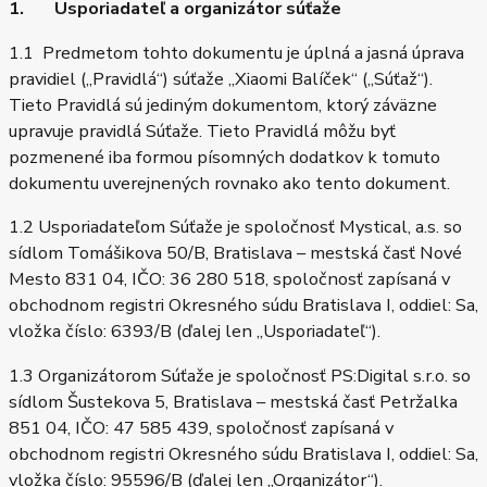
1. Usporiadateľ a organizátor súťaže
1.1 Predmetom tohto dokumentu je úplná a jasná úprava
pravidiel („Pravidlá“) súťaže „Xiaomi Balíček“ („Súťaž“).
Tieto Pravidlá sú jediným dokumentom, ktorý záväzne
upravuje pravidlá Súťaže. Tieto Pravidlá môžu byť
pozmenené iba formou písomných dodatkov k tomuto
dokumentu uverejnených rovnako ako tento dokument.
1.2 Usporiadateľom Súťaže je spoločnosť Mystical, a.s. so
sídlom Tomášikova 50/B, Bratislava – mestská časť Nové
Mesto 831 04, IČO: 36 280 518, spoločnosť zapísaná v
obchodnom registri Okresného súdu Bratislava I, oddiel: Sa,
vložka číslo: 6393/B (ďalej len „Usporiadateľ“).
1.3 Organizátorom Súťaže je spoločnosť PS:Digital s.r.o. so
sídlom Šustekova 5, Bratislava – mestská časť Petržalka
851 04, IČO: 47 585 439, spoločnosť zapísaná v
obchodnom registri Okresného súdu Bratislava I, oddiel: Sa,
vložka číslo: 95596/B (ďalej len „Organizátor“).