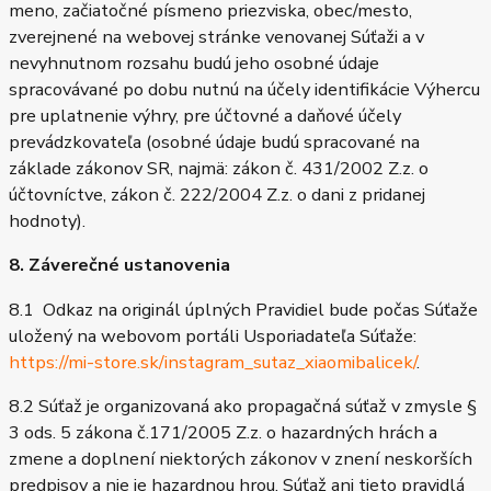
meno, začiatočné písmeno priezviska, obec/mesto,
zverejnené na webovej stránke venovanej Súťaži a v
nevyhnutnom rozsahu budú jeho osobné údaje
spracovávané po dobu nutnú na účely identifikácie Výhercu
pre uplatnenie výhry, pre účtovné a daňové účely
prevádzkovateľa (osobné údaje budú spracované na
základe zákonov SR, najmä: zákon č. 431/2002 Z.z. o
účtovníctve, zákon č. 222/2004 Z.z. o dani z pridanej
hodnoty).
8. Záverečné ustanovenia
8.1 Odkaz na originál úplných Pravidiel bude počas Súťaže
uložený na webovom portáli Usporiadateľa Súťaže:
https://mi-store.sk/instagram_sutaz_xiaomibalicek/
.
8.2 Súťaž je organizovaná ako propagačná súťaž v zmysle §
3 ods. 5 zákona č.171/2005 Z.z. o hazardných hrách a
zmene a doplnení niektorých zákonov v znení neskorších
predpisov a nie je hazardnou hrou. Súťaž ani tieto pravidlá