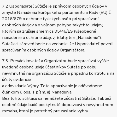
7.2 Usporiadateľ Súťaže je správcom osobných údajov v
zmysle Nariadenia Európskeho parlamentu a Rady (EÚ) č.
2016/679 o ochrane fyzických osôb pri spracúvaní
osobných údajov a o voľnom pohybe takýchto údajov,
ktorým sa zrušuje smernica 95/46/ES (všeobecné
nariadenie o ochrane údajov) (ďalej len „Nariadenie“).
Súťažiaci zároveň berie na vedomie, že Usporiadateľ poveril
spracúvaním osobných údajov Organizátora.
7.3 Prevádzkovateľ a Organizátor bude spracúvať vyššie
uvedené osobné údaje účastníkov Súťaže po dobu
nevyhnutnú na organizáciu Súťaže a prípadnú kontrolu a na
účely evidencie
a odovzdania Výhry. Toto spracúvanie je odôvodnené
článkom 6 ods. 1 písm. a) Nariadenia.
Bez tohto súhlasu sa nemôžete zúčastniť Súťaže. Taktiež
osobné údaje budú poskytnuté dopravcovi v nevyhnutnom
rozsahu, ktorý je potrebný pre zaslanie výhry.