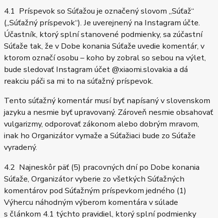
4.1 Príspevok so Súťažou je označený slovom „Súťaž“
(„Súťažný príspevok“). Je uverejnený na Instagram účte.
Účastník, ktorý splní stanovené podmienky, sa zúčastní
Súťaže tak, že v Dobe konania Súťaže uvedie komentár, v
ktorom označí osobu – koho by zobral so sebou na výlet,
bude sledovať Instagram účet @xiaomi.slovakia a dá
reakciu páči sa mi to na súťažný príspevok.
Tento súťažný komentár musí byť napísaný v slovenskom
jazyku a nesmie byť upravovaný. Zároveň nesmie obsahovať
vulgarizmy, odporovať zákonom alebo dobrým mravom,
inak ho Organizátor vymaže a Súťažiaci bude zo Súťaže
vyradený.
4.2 Najneskôr päť (5) pracovných dní po Dobe konania
Súťaže, Organizátor vyberie zo všetkých Súťažných
komentárov pod Súťažným príspevkom jedného (1)
Výhercu náhodným výberom komentára v súlade
s článkom 4.1 týchto pravidiel, ktorý splní podmienky