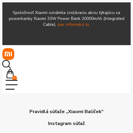
Spoločnosť Xiaomi oznámila zvolávaciu akciu týkajúcu sa
powerbanky Xiaomi 33W Power Bank 20000mAh (Integrated
Cable),
viac informácií tu.
0
Pravidlá súťaže „Xiaomi Balíček“
Instagram súťaž