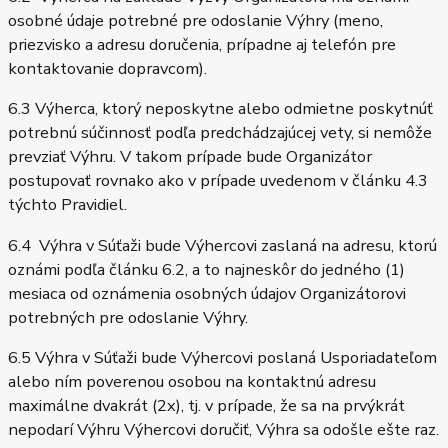
osobné údaje potrebné pre odoslanie Výhry (meno,
priezvisko a adresu doručenia, prípadne aj telefón pre
kontaktovanie dopravcom).
6.3 Výherca, ktorý neposkytne alebo odmietne poskytnúť
potrebnú súčinnosť podľa predchádzajúcej vety, si nemôže
prevziať Výhru. V takom prípade bude Organizátor
postupovať rovnako ako v prípade uvedenom v článku 4.3
týchto Pravidiel.
6.4 Výhra v Súťaži bude Výhercovi zaslaná na adresu, ktorú
oznámi podľa článku 6.2, a to najneskôr do jedného (1)
mesiaca od oznámenia osobných údajov Organizátorovi
potrebných pre odoslanie Výhry.
6.5 Výhra v Súťaži bude Výhercovi poslaná Usporiadateľom
alebo ním poverenou osobou na kontaktnú adresu
maximálne dvakrát (2x), tj. v prípade, že sa na prvýkrát
nepodarí Výhru Výhercovi doručiť, Výhra sa odošle ešte raz.