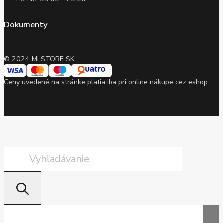
Dokumenty
© 2024 Mi STORE SK
Ceny uvedené na stránke platia iba pri online nákupe cez eshop.
Products
search