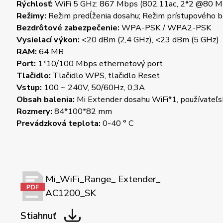
Rýchlosť:
WiFi 5 GHz: 867 Mbps (802.11ac, 2*2 @80 MHz
Režimy:
Režim predĺženia dosahu; Režim prístupového 
Bezdrôtové zabezpečenie:
WPA-PSK / WPA2-PSK
Vysielací výkon:
<20 dBm (2,4 GHz), <23 dBm (5 GHz)
RAM:
64 MB
Port:
1*10/100 Mbps ethernetový port
Tlačidlo:
Tlačidlo WPS, tlačidlo Reset
Vstup:
100 ~ 240V, 50/60Hz, 0,3A
Obsah balenia:
Mi Extender dosahu WiFi*1, používateľsk
Rozmery:
84*100*82 mm
Prevádzková teplota:
0-40 ° C
Mi_WiFi_Range_ Extender_
AC1200_SK
Stiahnuť