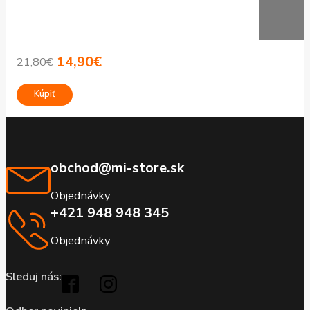
14,90
€
21,80
€
Pôvodná
Aktuálna
cena
cena
Kúpiť
bola:
je:
21,80€.
14,90€.
obchod@mi-store.sk
Objednávky
+421 948 948 345
Objednávky
Sleduj nás: