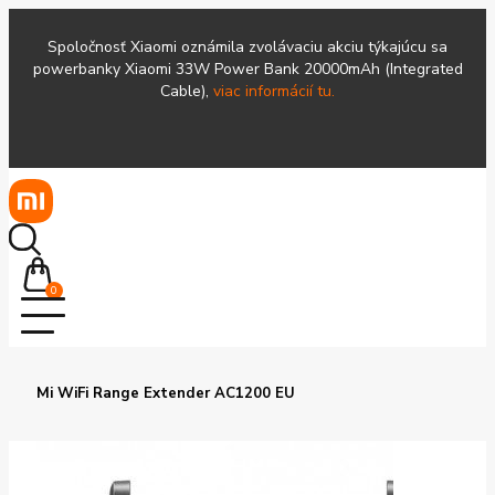
Spoločnosť Xiaomi oznámila zvolávaciu akciu týkajúcu sa
powerbanky Xiaomi 33W Power Bank 20000mAh (Integrated
Cable),
viac informácií tu.
0
Mi WiFi Range Extender AC1200 EU