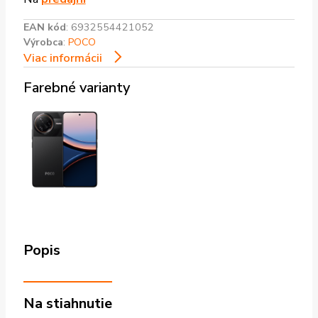
EAN kód
:
6932554421052
Výrobca
:
POCO
Viac informácii
Farebné varianty
Popis
Na stiahnutie