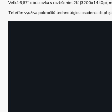
Veľká 6,67″ obrazovka s rozlíšením 2K (3200x1440p), m
Telefón využíva pokročilú technológiou osadenia disp