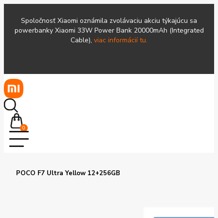
Spoločnosť Xiaomi oznámila zvolávaciu akciu týkajúcu sa
powerbanky Xiaomi 33W Power Bank 20000mAh (Integrated
Cable),
viac informácií tu.
0
POCO F7 Ultra Yellow 12+256GB