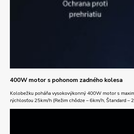
400W motor s pohonom zadného kolesa
Kolobežku poháňa vysokovýkonný 400W motor s maximáln
rýchlosťou 25km/h (Režim chôdze – 6km/h, Štandard – 2