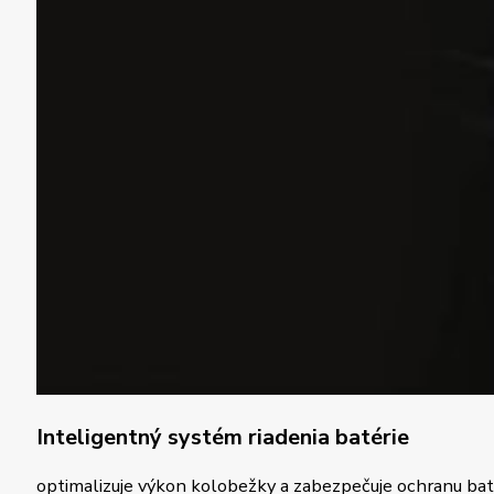
Inteligentný systém riadenia batérie
optimalizuje výkon kolobežky a zabezpečuje ochranu baté