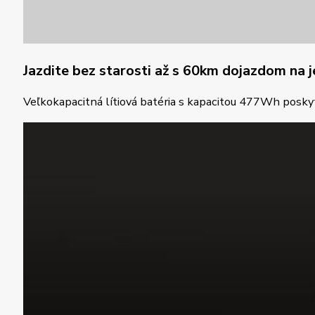
Jazdite bez starosti až s 60km dojazdom na j
Veľkokapacitná lítiová batéria s kapacitou 477Wh poskyt