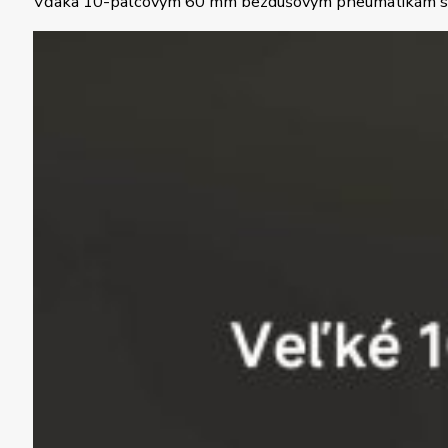
Vďaka 10-palcovým 60 mm bezdušovým pneumatikám s vyle