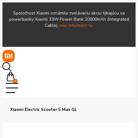
Spoločnosť Xiaomi oznámila zvolávaciu akciu týkajúcu sa
powerbanky Xiaomi 33W Power Bank 20000mAh (Integrated
Cable),
viac informácií tu.
1
Xiaomi Electric Scooter 5 Max GL