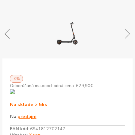
-6%
Odporúčaná maloobchodná cena:
629,90
€
Na sklade > 5ks
Na
predajni
EAN kód
:
6941812702147