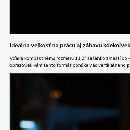
Ideálna veľkosť na prácu aj zábavu kdekoľve
Vďaka kompaktnému rozmeru 11,2″ sa ľahko zmestí do kaž
obrazoviek vám tento formát ponúka viac vertikálneho pr