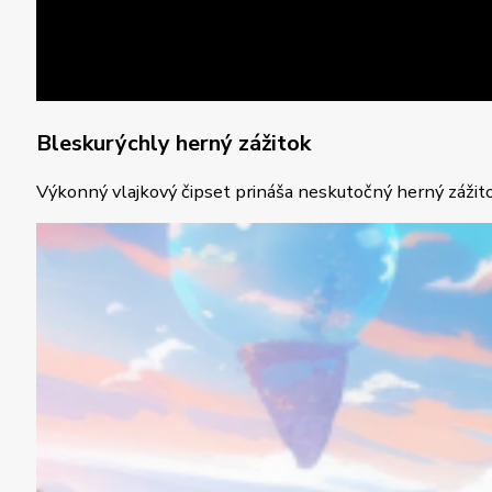
Bleskurýchly herný zážitok
Výkonný vlajkový čipset prináša neskutočný herný zážito