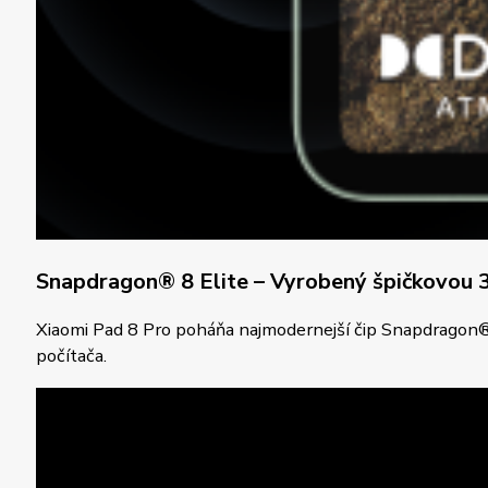
Snapdragon® 8 Elite – Vyrobený špičkovou 
Xiaomi Pad 8 Pro poháňa najmodernejší čip Snapdragon® 8
počítača.