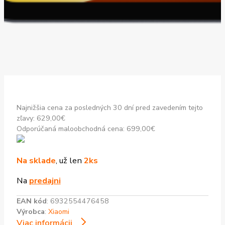
Najnižšia cena za posledných 30 dní pred zavedením tejto
zľavy:
629,00
€
Odporúčaná maloobchodná cena:
699,00
€
Na sklade
, už len
2ks
Na
predajni
EAN kód
:
6932554476458
Výrobca
:
Xiaomi
Viac informácii