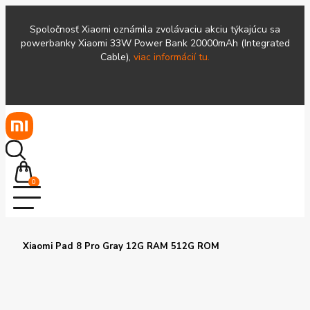
Spoločnosť Xiaomi oznámila zvolávaciu akciu týkajúcu sa
powerbanky Xiaomi 33W Power Bank 20000mAh (Integrated
Cable),
viac informácií tu.
0
Xiaomi Pad 8 Pro Gray 12G RAM 512G ROM