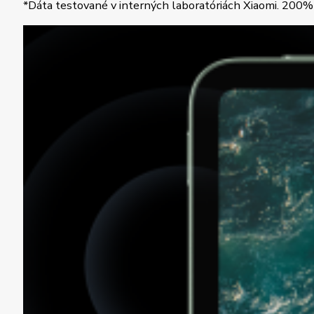
*Dáta testované v interných laboratóriách Xiaomi. 200% z