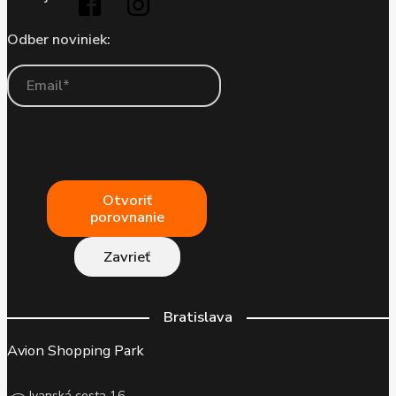
Odber noviniek:
Otvoriť
porovnanie
Zavrieť
Bratislava
Avion Shopping Park
Ivanská cesta 16