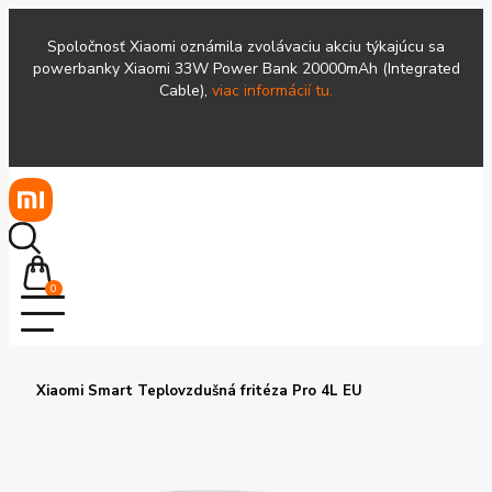
Spoločnosť Xiaomi oznámila zvolávaciu akciu týkajúcu sa
powerbanky Xiaomi 33W Power Bank 20000mAh (Integrated
Cable),
viac informácií tu.
0
Xiaomi Smart Teplovzdušná fritéza Pro 4L EU