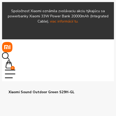
Spoločnosť Xiaomi oznámila zvolávaciu akciu týkajúcu sa
powerbanky Xiaomi 33W Power Bank 20000mAh (Integrated
Cable),
viac informácií tu.
0
Xiaomi Sound Outdoor Green S29H-GL