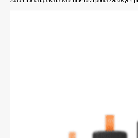
Automatická úprava úrovne hlasitosti podľa zvukových prv