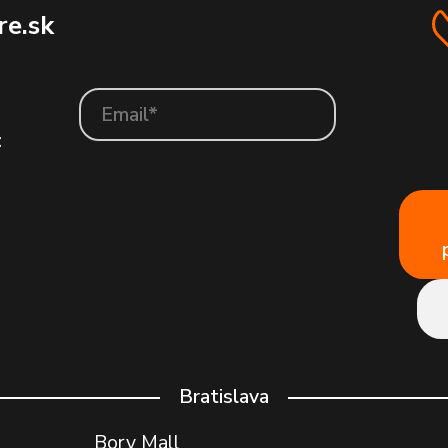
e.sk
:
Bratislava
Bory Mall