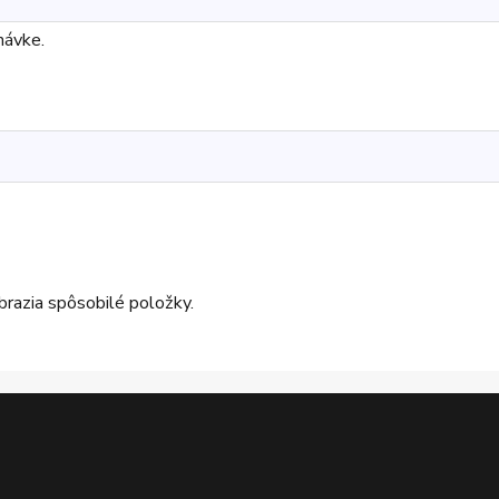
návke.
brazia spôsobilé položky.