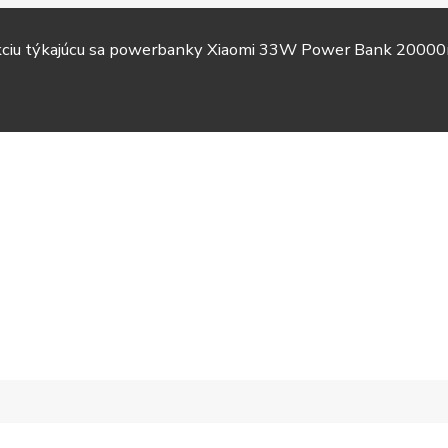
akciu týkajúcu sa powerbanky Xiaomi 33W Power Bank 20000
TV &