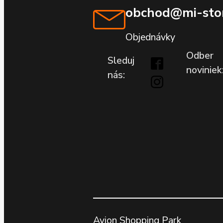
obchod@mi-stor
Objednávky
Odber
Sleduj
noviniek
nás:
Avion Shopping Park