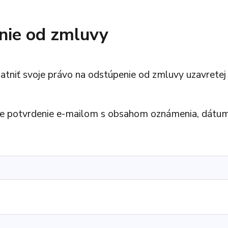
 948 293 769
+421 948 948
médiá
Vysáva
Tablety
ácie
Objednávky
nie od zmluvy
Smartfóny
niť svoje právo na odstúpenie od zmluvy uzavretej n
e potvrdenie e-mailom s obsahom oznámenia, dátu