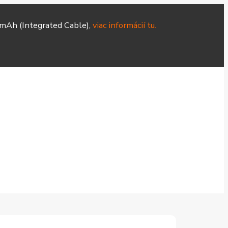
mAh (Integrated Cable),
viac informácií tu.
Hodinky
Čističky
Smart