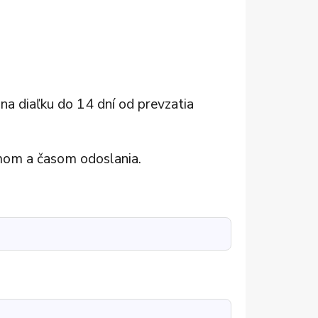
Doplnky
 345
Kuchynské
če
a
Osvetlenie
vzduchu
Slúchadlá
zariadenia
prostredia
spotrebiče
Zobraziť všetky kontakty
Reprodukto
náramky
a diaľku do 14 dní od prevzatia
mom a časom odoslania.