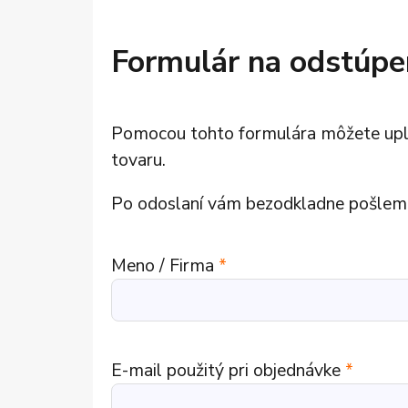
+421
Reklam
Formulár na odstúpe
Pomocou tohto formulára môžete uplat
tovaru.
Po odoslaní vám bezodkladne pošlem
Meno / Firma
*
E-mail použitý pri objednávke
*