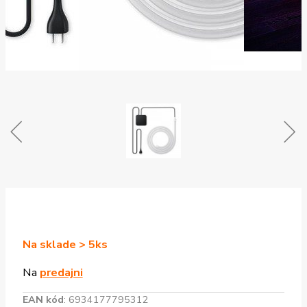
Na sklade > 5ks
Na
predajni
EAN kód
:
6934177795312