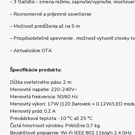
– 3 tlačidlá – zmena režimu, zapnutie/vypnutie, resetovan
– Rovnomerné a príjemné osvetlenie
– Možnosť predĺženia až na 5 m
– Prispôsobiteľné upevnenie , možnosť vytvoriť stovky t
– Aktualizácie OTA
Špecifikácie produktu:
Dĺžka svetelného pásu: 2 m
Menovité napätie: 220-240V~
Menovitá frekvencia: 50/60 Hz
Menovitý výkon: 17W (120 žiaroviek × 0,12W/LED modu
Menovitý prúd: 0,2 A
Prevádzková teplota: -10 °C až 25 °C
Čistá hmotnosť výrobku: Približne 0,7 kg
Bezdrôtové pripojenie: Wi-Fi IEEE 802.11b/g/n 2,4 GHz