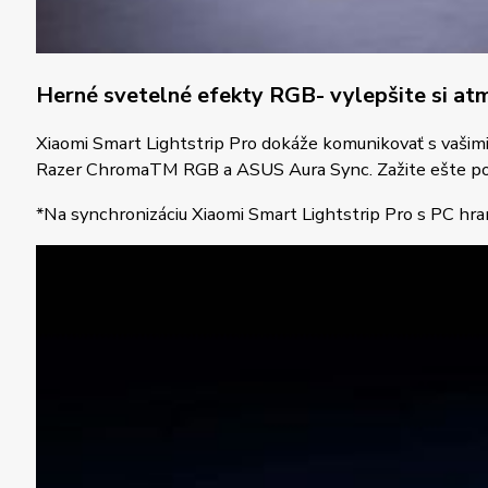
Herné svetelné efekty RGB- vylepšite si at
Xiaomi Smart Lightstrip Pro dokáže komunikovať s vašimi
Razer ChromaTM RGB a ASUS Aura Sync. Zažite ešte pohlc
*Na synchronizáciu Xiaomi Smart Lightstrip Pro s PC hra