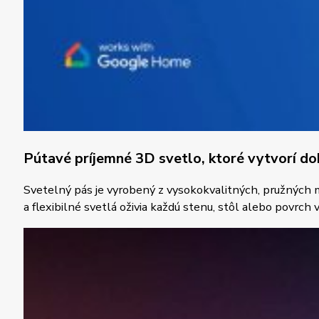
Pútavé príjemné 3D svetlo, ktoré vytvorí d
Svetelný pás je vyrobený z vysokokvalitných, pružných ma
a flexibilné svetlá oživia každú stenu, stôl alebo povrch 