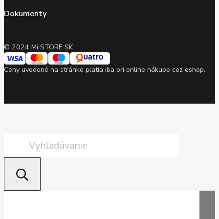
Dokumenty
© 2024 Mi STORE SK
Ceny uvedené na stránke platia iba pri online nákupe cez eshop.
Products
search