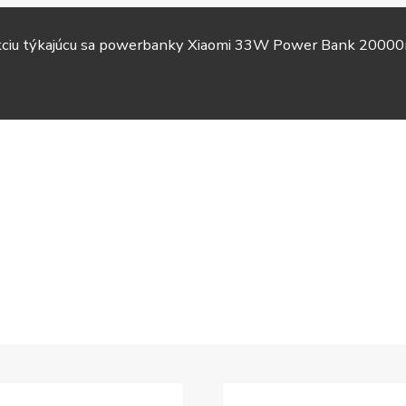
akciu týkajúcu sa powerbanky Xiaomi 33W Power Bank 20000
TV &