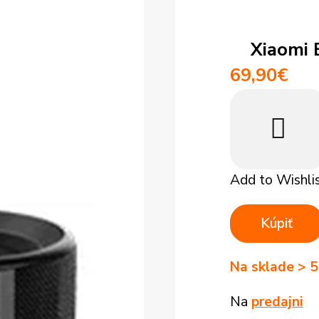
 948 293 769
+421 948 948
médiá
Vysáva
Tablety
ácie
Objednávky
Xiaomi 
Smartfóny
69,90
€
Add to Wishli
Kúpiť
Na sklade > 5
Na
predajni