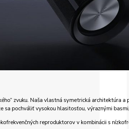
ického“ zvuku. Naša vlastná symetrická architektúra
ôže sa pochváliť vysokou hlasitosťou, výraznými bas
vysokofrekvenčných reproduktorov v kombinácii s nízk