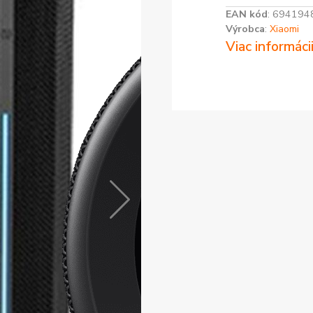
EAN kód
:
694194
Výrobca
:
Xiaomi
Viac informáci