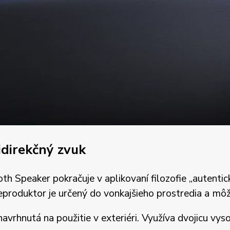
direkčný zvuk
th Speaker pokračuje v aplikovaní filozofie „autent
eproduktor je určený do vonkajšieho prostredia a m
 navrhnutá na použitie v exteriéri. Využíva dvojicu 