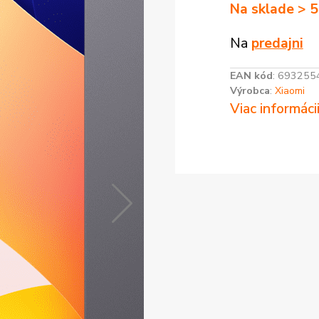
Na sklade > 5
Na
predajni
EAN kód
:
693255
Výrobca
:
Xiaomi
Viac informáci