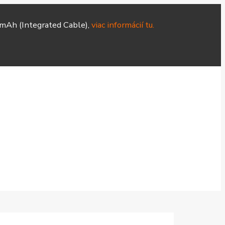
mAh (Integrated Cable),
viac informácií tu.
Hodinky
Čističky
Smart