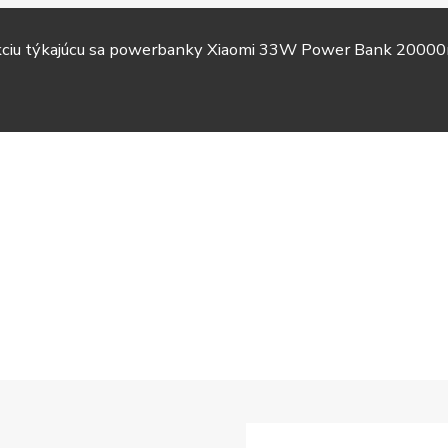
akciu týkajúcu sa powerbanky Xiaomi 33W Power Bank 20000
TV &