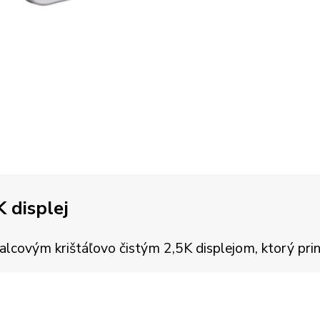
K displej
ovým krištáľovo čistým 2,5K displejom, ktorý prináša