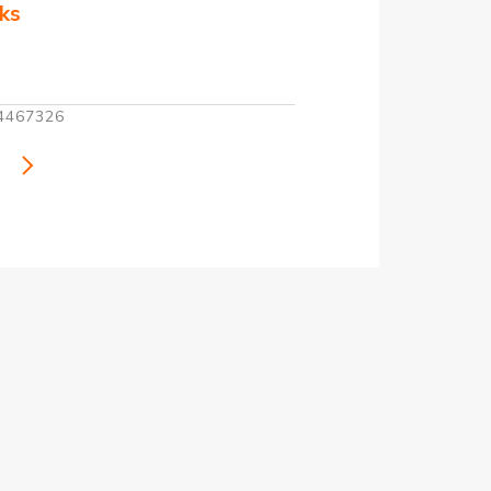
ks
4467326
i