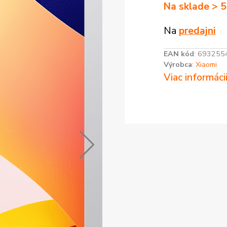
Na sklade > 5
Na
predajni
EAN kód
:
693255
Výrobca
:
Xiaomi
Viac informáci