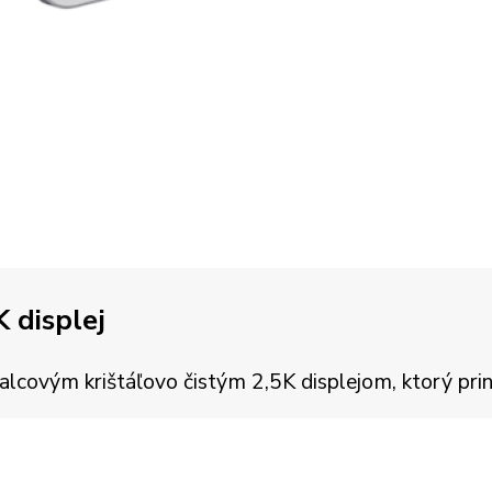
K displej
ovým krištáľovo čistým 2,5K displejom, ktorý prináša