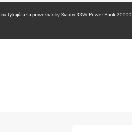
akciu týkajúcu sa powerbanky Xiaomi 33W Power Bank 20000
TV &