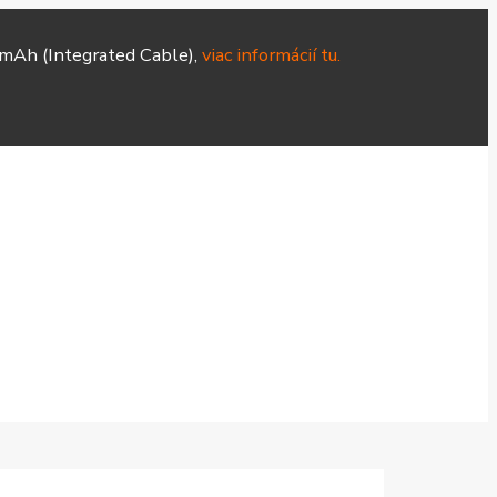
mAh (Integrated Cable),
viac informácií tu.
Hodinky
Čističky
Smart