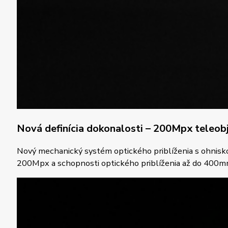
Nová definícia dokonalosti
– 200Mpx teleobj
Nový mechanický systém optického priblíženia s ohnisko
200Mpx a schopnosti optického priblíženia až do 400mm, 