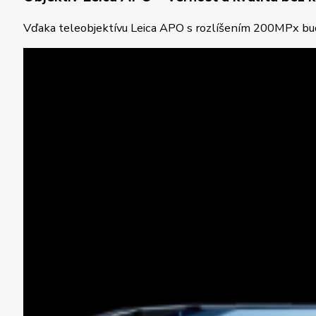
Vďaka teleobjektívu Leica APO s rozlíšením 200MPx bud