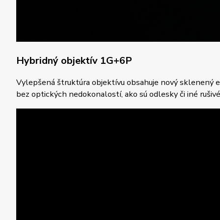
Hybridný objektív 1G+6P
Vylepšená štruktúra objektívu obsahuje nový sklenený e
bez optických nedokonalostí, ako sú odlesky či iné rušiv