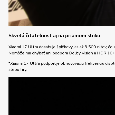
Skvelá čitateľnosť aj na priamom slnku
Xiaomi 17 Ultra dosahuje špičkový jas až 3 500 nitov, čo
Nemôže mu chýbať ani podpora Dolby Vision a HDR 10+. V
*Xiaomi 17 Ultra podporuje obnovovaciu frekvenciu disple
alebo hry.