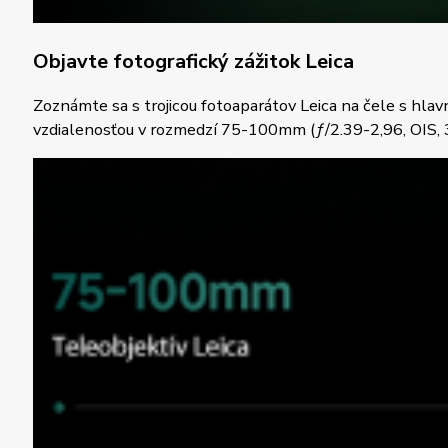
Objavte fotografický zážitok Leica
Zoznámte sa s trojicou fotoaparátov Leica na čele s h
vzdialenosťou v rozmedzí 75-100mm (ƒ/2.39-2,96, OIS, 