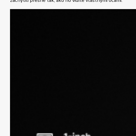
zachytili presne tak, ako ho vidíte vlastnými očami.