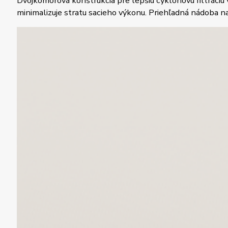
Dvojkomorová konštrukcia pre lepšiu cyklónovú filtráciu 
minimalizuje stratu sacieho výkonu. Priehľadná nádoba na