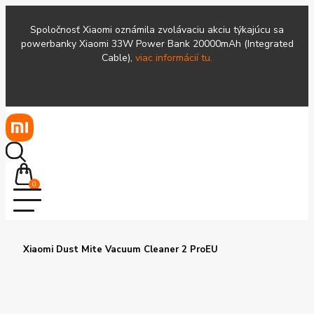
Spoločnosť Xiaomi oznámila zvolávaciu akciu týkajúcu sa
powerbanky Xiaomi 33W Power Bank 20000mAh (Integrated
Cable),
viac informácií tu.
0
Xiaomi Dust Mite Vacuum Cleaner 2 ProEU