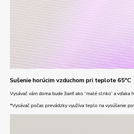
Sušenie horúcim vzduchom pri teplote 65°C
Vysávač vám doma bude žiariť ako “malé slnko” a vďaka h
*Vysávač počas prevádzky využíva teplo na vysúšanie pov