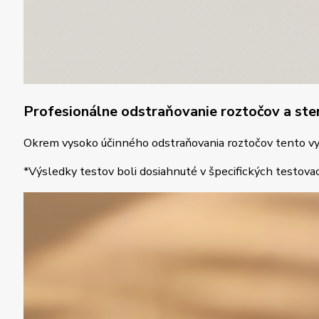
Profesionálne odstraňovanie roztočov a steri
Okrem vysoko účinného odstraňovania roztočov tento vysáv
*Výsledky testov boli dosiahnuté v špecifických testovac