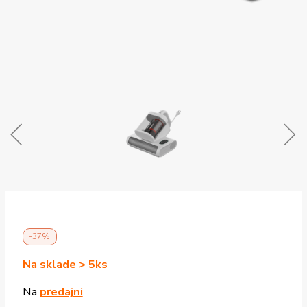
-37%
Na sklade > 5ks
Na
predajni