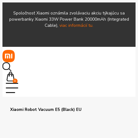
Spoločnosť Xiaomi oznámila zvolávaciu akciu týkajúcu sa
powerbanky Xiaomi 33W Power Bank 20000mAh (Integrated
Cable),
viac informácií tu.
0
Xiaomi Robot Vacuum E5 (Black) EU