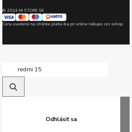
© 2024 Mi STORE SK
Ceny uvedené na stránke platia iba pri online nákupe cez eshop.
Products
search
Odhlásiť sa