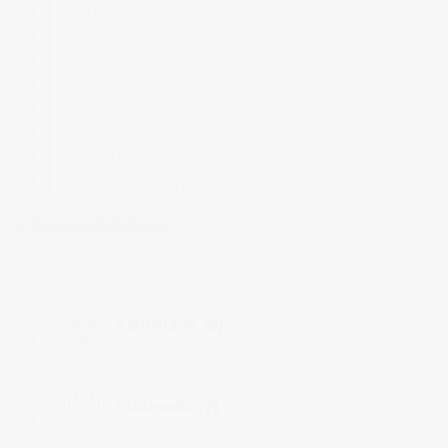
Myšky pre PC a notebooky
(3)
Pánske strojčeky a zastrihávače
(3)
Routre
(3)
Monitory
(2)
Robotické vysávače
(2)
Teplovzdušné fritézy
(2)
Fény
(1)
Kanvice/kávovary
(1)
+ Zobraziť 8 ďalších
Kancelária
(9)
Slúchadlá
(7)