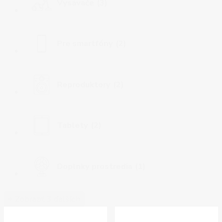
Vysávače
(3)
Pre smartfóny
(2)
Reproduktory
(2)
Tablety
(2)
Doplnky prostredia
(1)
+ Zobraziť 3 ďalších