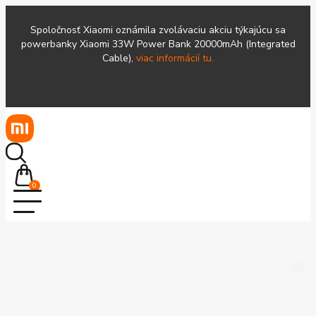
Spoločnosť Xiaomi oznámila zvolávaciu akciu týkajúcu sa
powerbanky Xiaomi 33W Power Bank 20000mAh (Integrated
Cable),
viac informácií tu.
0
Search
Search content