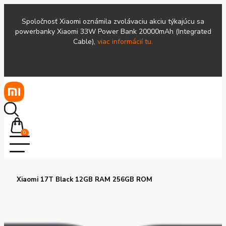
Spoločnosť Xiaomi oznámila zvolávaciu akciu týkajúcu sa
powerbanky Xiaomi 33W Power Bank 20000mAh (Integrated
Cable),
viac informácií tu.
0
Xiaomi 17T Black 12GB RAM 256GB ROM