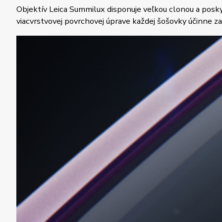
Objektív Leica Summilux disponuje veľkou clonou a poskyt
viacvrstvovej povrchovej úprave každej šošovky účinne z