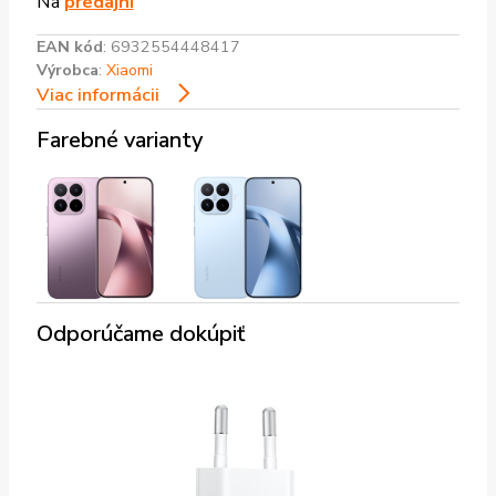
Na
predajni
EAN kód
:
6932554448417
Výrobca
:
Xiaomi
Viac informácii
Farebné varianty
Odporúčame dokúpiť