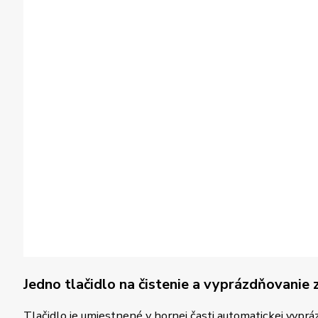
Jedno tlačidlo na čistenie a vyprázdňovanie 
Tlačidlo je umiestnené v hornej časti automatickej vyprá