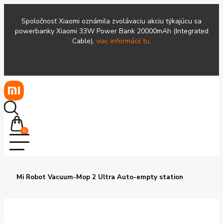
Spoločnosť Xiaomi oznámila zvolávaciu akciu týkajúcu sa
powerbanky Xiaomi 33W Power Bank 20000mAh (Integrated
Cable),
viac informácií tu.
0
Mi Robot Vacuum-Mop 2 Ultra Auto-empty station