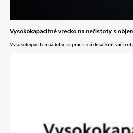
Vysokokapacitné vrecko na nečistoty s obje
Vysokokapacitná nádoba na prach má desaťkrát väčší ob