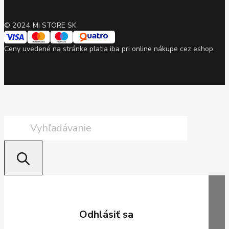
© 2024 Mi STORE SK
Ceny uvedené na stránke platia iba pri online nákupe cez eshop.
Products
search
Odhlásiť sa