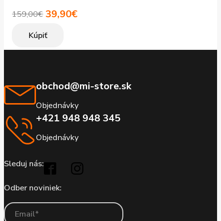
39,90
€
159,00
€
Pôvodná
Aktuálna
cena
cena
Kúpiť
bola:
je:
159,00€.
39,90€.
obchod@mi-store.sk
Objednávky
+421 948 948 345
Objednávky
Sleduj nás:
Odber noviniek: