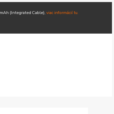
mAh (Integrated Cable),
viac informácií tu.
Hodinky
Čističky
Smart