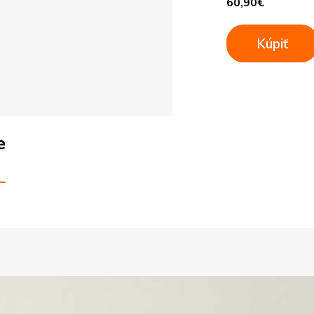
60,90
€
Kúpiť
e