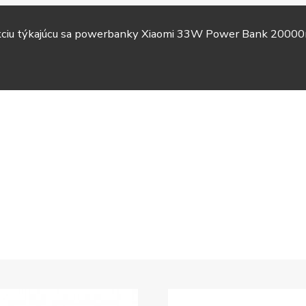
akciu týkajúcu sa powerbanky Xiaomi 33W Power Bank 20000
TV &