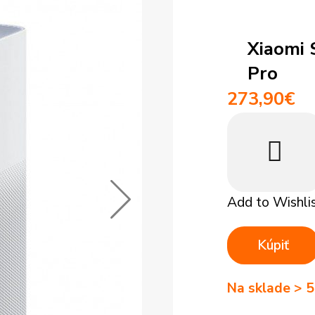
 948 293 769
+421 948 948
médiá
Vysáva
Tablety
ácie
Objednávky
Xiaomi 
Smartfóny
Pro
273,90
€
Add to Wishli
Kúpiť
Na sklade > 5