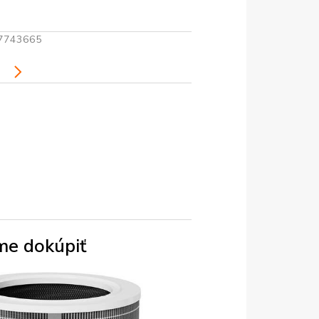
7743665
i
e dokúpiť