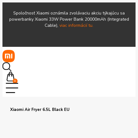
Spoločnosť Xiaomi oznámila zvolávaciu akciu týkajúcu sa
powerbanky Xiaomi 33W Power Bank 20000mAh (Integrated
Cable),
viac informácií tu.
0
Xiaomi Air Fryer 6.5L Black EU