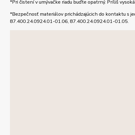
*Pri čistení v umývačke riadu buďte opatrný. Príliš vysok
*Bezpečnosť materiálov prichádzajúcich do kontaktu s 
87.400.24.0924.01-01.06, 87.400.24.0924.01-01.05.