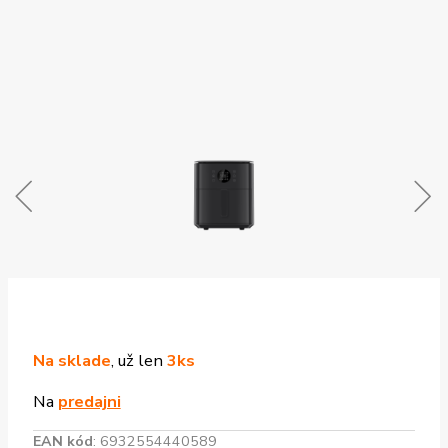
Na sklade
, už len
3ks
Na
predajni
EAN kód
:
6932554440589