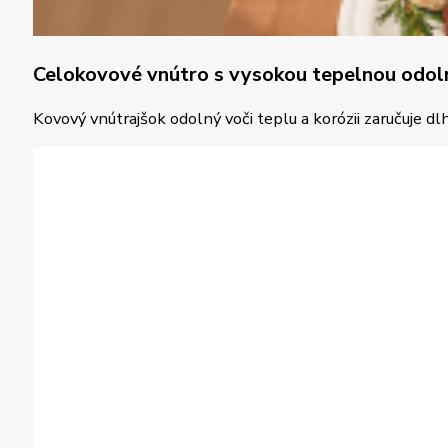
Celokovové vnútro s vysokou tepelnou odol
Kovový vnútrajšok odolný voči teplu a korózii zaručuje d