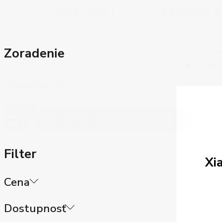
+421
Search content
Reklam
Zoradenie
Zoradiť podľa
Zoradiť
Zoradiť
podľa
podľa
Filter
Xi
Cena
Dostupnosť
Price
filter