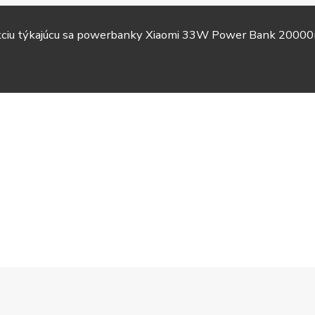
akciu týkajúcu sa powerbanky Xiaomi 33W Power Bank 20000
TV &