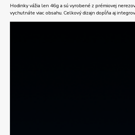
Hodinky vážia len 46g a sú vyrobené z prémiovej nerezo
vychutnáte viac obsahu. Celkový dizajn dopĺňa aj integro