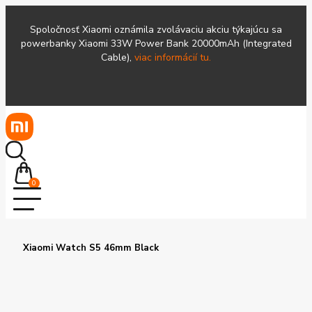
Spoločnosť Xiaomi oznámila zvolávaciu akciu týkajúcu sa
powerbanky Xiaomi 33W Power Bank 20000mAh (Integrated
Cable),
viac informácií tu.
0
Xiaomi Watch S5 46mm Black