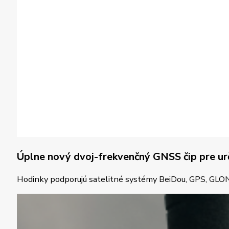
Úplne nový dvoj-frekvenčný GNSS čip pre ur
Hodinky podporujú satelitné systémy BeiDou, GPS, GLONA