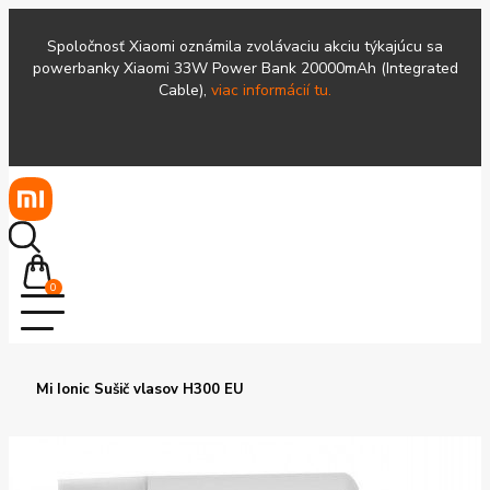
Spoločnosť Xiaomi oznámila zvolávaciu akciu týkajúcu sa
powerbanky Xiaomi 33W Power Bank 20000mAh (Integrated
Cable),
viac informácií tu.
0
Mi Ionic Sušič vlasov H300 EU