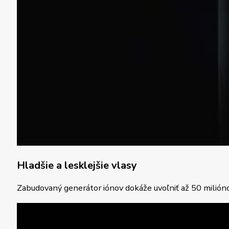
Hladšie a lesklejšie vlasy
Zabudovaný generátor iónov dokáže uvoľniť až 50 milióno