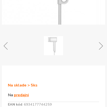
Na sklade > 5ks
Na
predajni
EAN kód
:
6934177744259