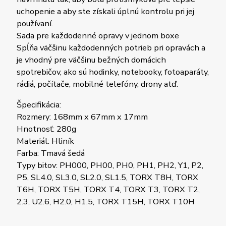
uchopenie a aby ste získali úplnú kontrolu pri jej
používaní.
Sada pre každodenné opravy v jednom boxe
Spĺňa väčšinu každodenných potrieb pri opravách a
je vhodný pre väčšinu bežných domácich
spotrebičov, ako sú hodinky, notebooky, fotoaparáty,
rádiá, počítače, mobilné telefóny, drony atď.
Špecifikácia:
Rozmery: 168mm x 67mm x 17mm
Hnotnosť: 280g
Materiál: Hliník
Farba: Tmavá šedá
Typy bitov: PH000, PH00, PH0, PH1, PH2, Y1, P2,
P5, SL4.0, SL3.0, SL2.0, SL1.5, TORX T8H, TORX
T6H, TORX T5H, TORX T4, TORX T3, TORX T2,
2.3, U2.6, H2.0, H1.5, TORX T15H, TORX T10H