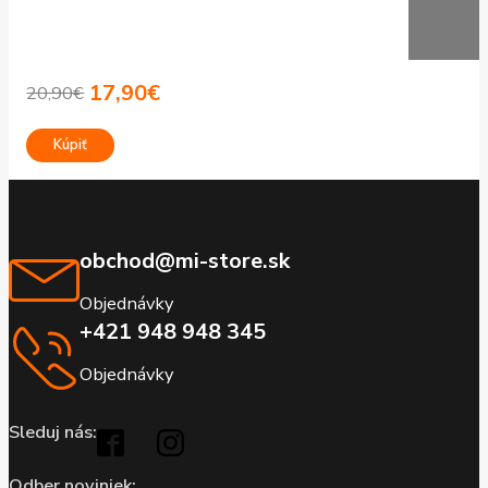
17,90
€
20,90
€
Pôvodná
Aktuálna
cena
cena
Kúpiť
bola:
je:
20,90€.
17,90€.
obchod@mi-store.sk
Objednávky
+421 948 948 345
Objednávky
Sleduj nás:
Odber noviniek: