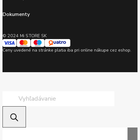
Dokumenty
© 2024 Mi STORE SK
Ceny uvedené na stránke platia iba pri online nákupe cez eshop.
Products
search