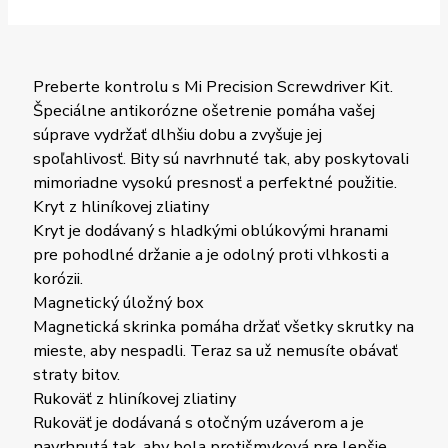
Preberte kontrolu s Mi Precision Screwdriver Kit.
Špeciálne antikorózne ošetrenie pomáha vašej
súprave vydržať dlhšiu dobu a zvyšuje jej
spoľahlivosť. Bity sú navrhnuté tak, aby poskytovali
mimoriadne vysokú presnosť a perfektné použitie.
Kryt z hliníkovej zliatiny
Kryt je dodávaný s hladkými oblúkovými hranami
pre pohodlné držanie a je odolný proti vlhkosti a
korózii.
Magnetický úložný box
Magnetická skrinka pomáha držať všetky skrutky na
mieste, aby nespadli. Teraz sa už nemusíte obávať
straty bitov.
Rukoväť z hliníkovej zliatiny
Rukoväť je dodávaná s otočným uzáverom a je
navrhnutá tak, aby bola protišmyková pre lepšie