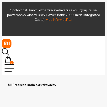
Spoločnosť Xiaomi oznámila zvolávaciu akciu týkajúcu sa
powerbanky Xiaomi 33W Power Bank 20000mAh (Integrated
Cable),
viac informácií tu.
0
Mi Precision sada skrutkovačov