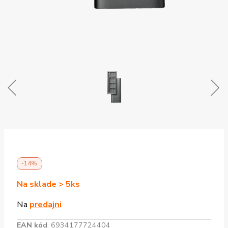
-14%
Na sklade > 5ks
Na
predajni
EAN kód
:
6934177724404