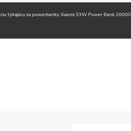
akciu týkajúcu sa powerbanky Xiaomi 33W Power Bank 20000
TV &