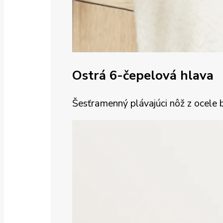
Ostrá 6-čepelová hlava
Šesťramenný plávajúci nôž z ocele 