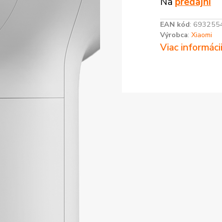
Na
predajni
EAN kód
:
693255
Výrobca
:
Xiaomi
Viac informáci