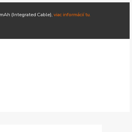
mAh (Integrated Cable),
viac informácií tu.
Hodinky
Čističky
Smart