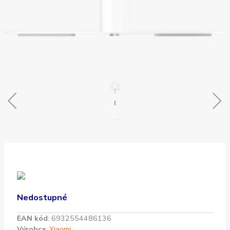
Nedostupné
EAN kód
:
6932554486136
Výrobca
:
Xiaomi