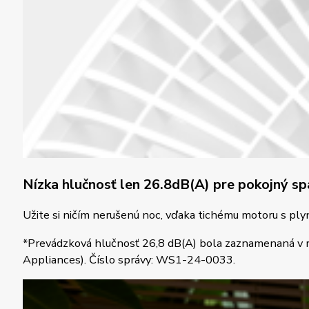
Nízka hlučnosť len 26.8dB(A) pre pokojný s
Užite si ničím nerušenú noc, vďaka tichému motoru s plyn
*Prevádzková hlučnosť 26,8 dB(A) bola zaznamenaná v rež
Appliances). Číslo správy: WS1-24-0033.