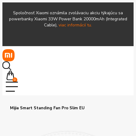
Spoločnosť Xiaomi oznámila zvolávaciu akciu týkajúcu sa
powerbanky Xiaomi 33W Power Bank 20000mAh (Integrated
Cable),
viac informácií tu.
0
Mijia Smart Standing Fan Pro Slim EU