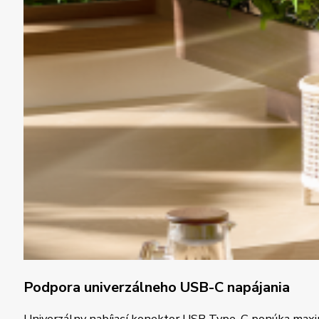
Podpora univerzálneho USB-C napájania
Univerzálny nabíjací konektor USB Type-C ponúka maxim