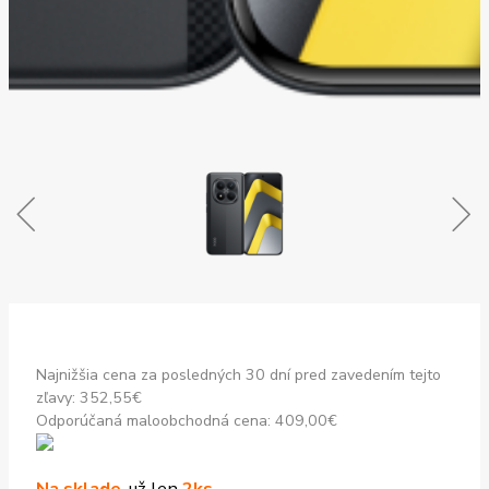
Najnižšia cena za posledných 30 dní pred zavedením tejto
zľavy:
352,55
€
Odporúčaná maloobchodná cena:
409,00
€
Na sklade
, už len
2ks