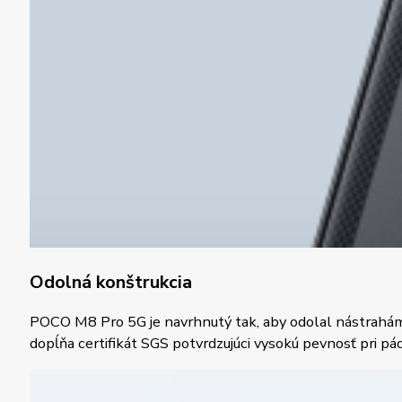
Odolná konštrukcia
POCO M8 Pro 5G je navrhnutý tak, aby odolal nástrahám
dopĺňa certifikát SGS potvrdzujúci vysokú pevnosť pri pád