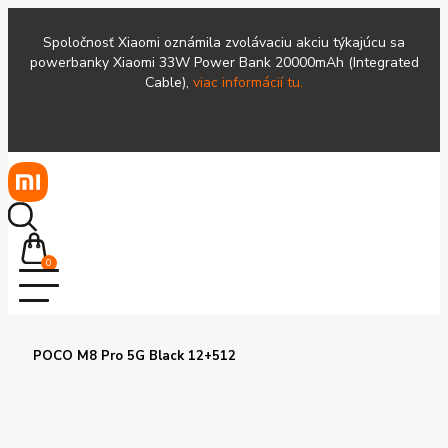
Spoločnosť Xiaomi oznámila zvolávaciu akciu týkajúcu sa
powerbanky Xiaomi 33W Power Bank 20000mAh (Integrated
Cable),
viac informácií tu.
0
POCO M8 Pro 5G Black 12+512