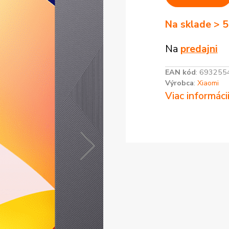
Na sklade > 5
Na
predajni
EAN kód
:
693255
Výrobca
:
Xiaomi
Viac informáci