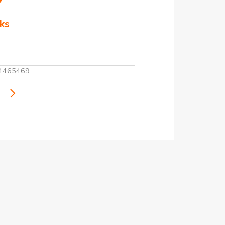
ks
4465469
i