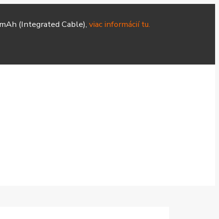
mAh (Integrated Cable),
viac informácií tu.
Hodinky
Čističky
Smart