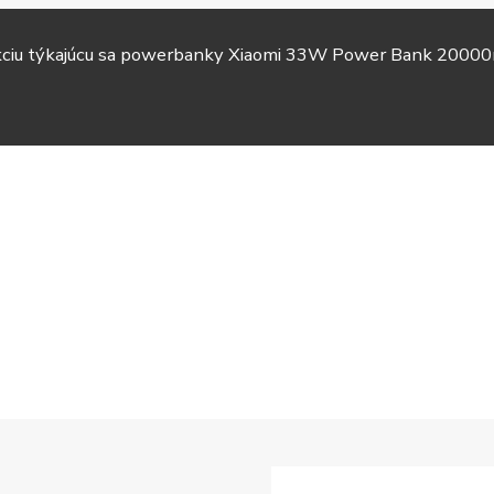
akciu týkajúcu sa powerbanky Xiaomi 33W Power Bank 20000
TV &