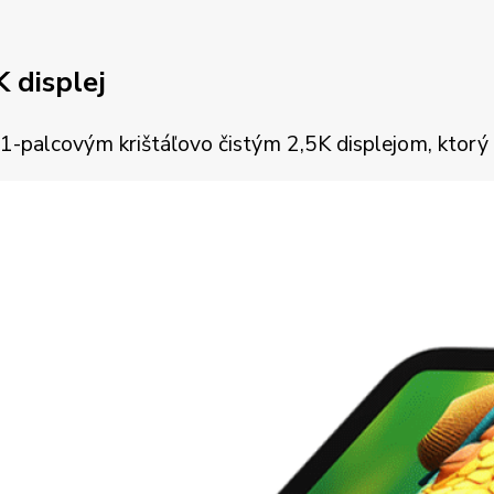
K displej
alcovým krištáľovo čistým 2,5K displejom, ktorý prin