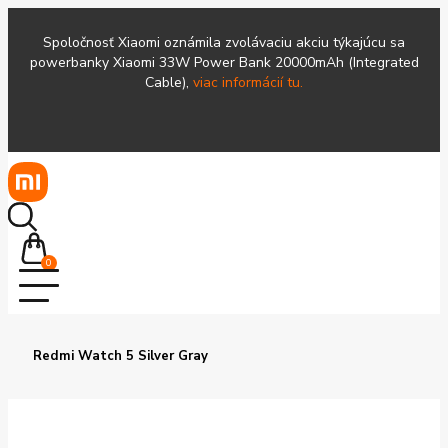
Spoločnosť Xiaomi oznámila zvolávaciu akciu týkajúcu sa
powerbanky Xiaomi 33W Power Bank 20000mAh (Integrated
Cable),
viac informácií tu.
0
Redmi Watch 5 Silver Gray