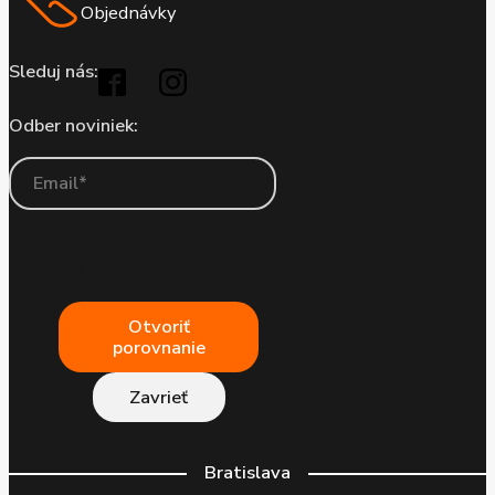
Objednávky
Sleduj nás:
Odber noviniek:
Otvoriť
porovnanie
Zavrieť
Bratislava