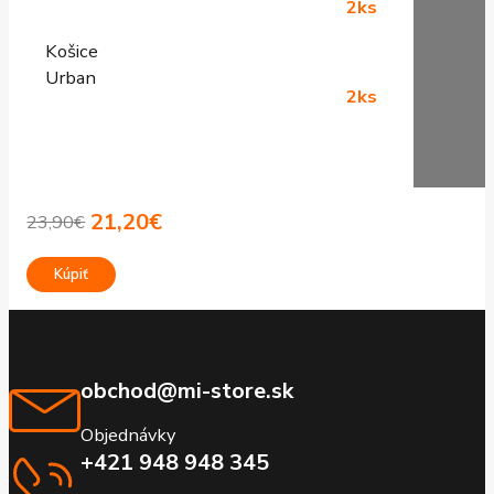
2ks
Košice
Urban
2ks
21,20
€
23,90
€
Pôvodná
Aktuálna
cena
cena
Kúpiť
bola:
je:
23,90€.
21,20€.
obchod@mi-store.sk
Objednávky
+421 948 948 345