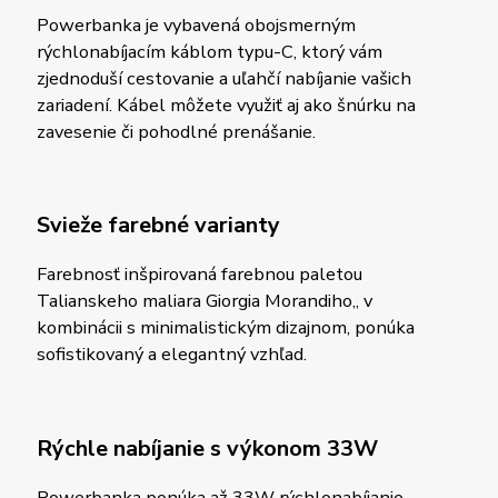
Powerbanka je vybavená obojsmerným
rýchlonabíjacím káblom typu-C, ktorý vám
zjednoduší cestovanie a uľahčí nabíjanie vašich
zariadení. Kábel môžete využiť aj ako šnúrku na
zavesenie či pohodlné prenášanie.
Svieže farebné varianty
Farebnosť inšpirovaná farebnou paletou
Talianskeho maliara Giorgia Morandiho,, v
kombinácii s minimalistickým dizajnom, ponúka
sofistikovaný a elegantný vzhľad.
Rýchle nabíjanie s výkonom 33W
Powerbanka ponúka až 33W rýchlonabíjanie