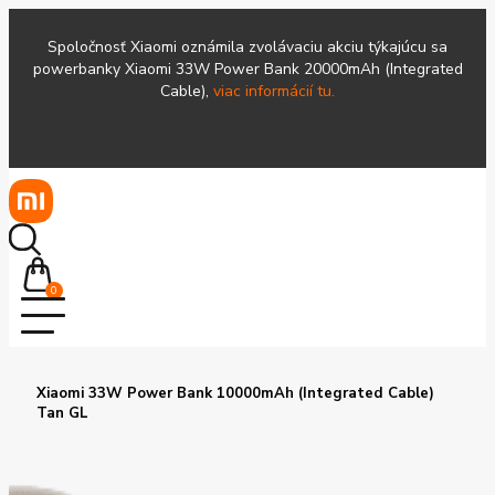
Spoločnosť Xiaomi oznámila zvolávaciu akciu týkajúcu sa
powerbanky Xiaomi 33W Power Bank 20000mAh (Integrated
Cable),
viac informácií tu.
0
Xiaomi 33W Power Bank 10000mAh (Integrated Cable)
Tan GL