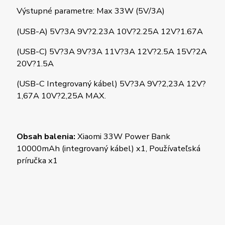
Výstupné parametre: Max 33W (5V/3A)
(USB-A) 5V?3A 9V?2.23A 10V?2.25A 12V?1.67A
(USB-C) 5V?3A 9V?3A 11V?3A 12V?2.5A 15V?2A
20V?1.5A
(USB-C Integrovaný kábel) 5V?3A 9V?2,23A 12V?
1,67A 10V?2,25A MAX.
Obsah balenia:
Xiaomi 33W Power Bank
10000mAh (integrovaný kábel) x1, Používateľská
príručka x1