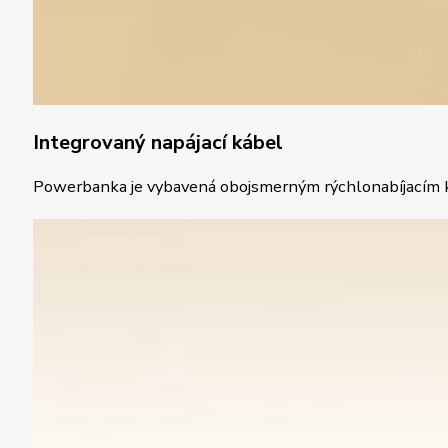
Integrovaný napájací kábel
Powerbanka je vybavená obojsmerným rýchlonabíjacím káb