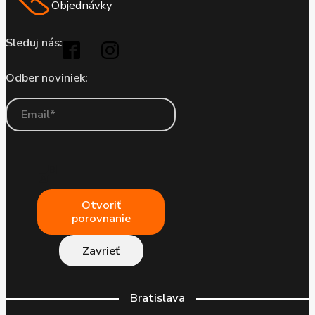
Objednávky
Sleduj nás:
Odber noviniek:
Otvoriť
porovnanie
Zavrieť
Bratislava