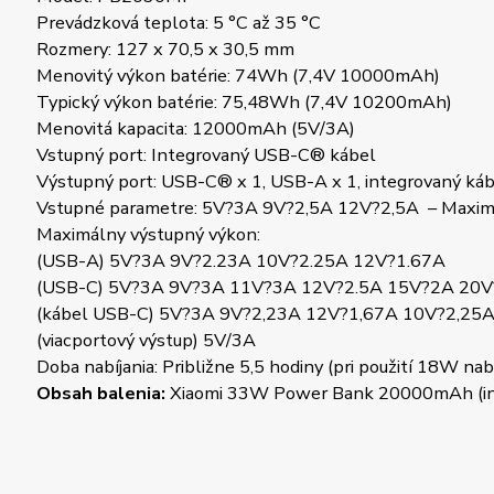
Prevádzková teplota: 5 °C až 35 °C
Rozmery: 127 x 70,5 x 30,5 mm
Menovitý výkon batérie: 74Wh (7,4V 10000mAh)
Typický výkon batérie: 75,48Wh (7,4V 10200mAh)
Menovitá kapacita: 12000mAh (5V/3A)
Vstupný port: Integrovaný USB-C® kábel
Výstupný port: USB-C® x 1, USB-A x 1, integrovaný káb
Vstupné parametre: 5V?3A 9V?2,5A 12V?2,5A – Maxim
Maximálny výstupný výkon:
(USB-A) 5V?3A 9V?2.23A 10V?2.25A 12V?1.67A
(USB-C) 5V?3A 9V?3A 11V?3A 12V?2.5A 15V?2A 20V
(kábel USB-C) 5V?3A 9V?2,23A 12V?1,67A 10V?2,25
(viacportový výstup) 5V/3A
Doba nabíjania: Približne 5,5 hodiny (pri použití 18W nab
Obsah balenia:
Xiaomi 33W Power Bank 20000mAh (integ