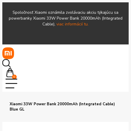
Spoločnosť Xiaomi oznámila zvolávaciu akciu týkajúcu sa
powerbanky Xiaomi 33W Power Bank 20000mAh (Integrated
Cable),
viac informácií tu.
0
Xiaomi 33W Power Bank 20000mAh (Integrated Cable)
Blue GL