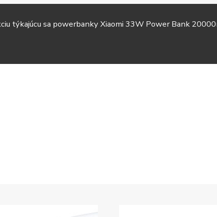
akciu týkajúcu sa powerbanky Xiaomi 33W Power Bank 20000
TV &