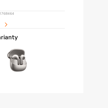
2768464
i
rianty