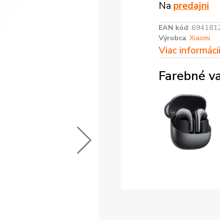
Na
predajni
EAN kód
:
694181
Výrobca
:
Xiaomi
Viac informáci
Farebné va