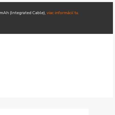
mAh (Integrated Cable),
viac informácií tu.
Hodinky
Čističky
Smart