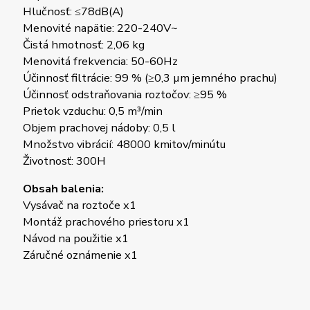
Hlučnosť: ≤78dB(A)
Menovité napätie: 220-240V~
Čistá hmotnosť: 2,06 kg
Menovitá frekvencia: 50-60Hz
Účinnosť filtrácie: 99 % (≥0,3 µm jemného prachu)
Účinnosť odstraňovania roztočov: ≥95 %
Prietok vzduchu: 0,5 m³/min
Objem prachovej nádoby: 0,5 l
Množstvo vibrácií: 48000 kmitov/minútu
Životnosť: 300H
Obsah balenia:
Vysávač na roztoče x1
Montáž prachového priestoru x1
Návod na použitie x1
Záručné oznámenie x1