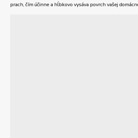
prach, čím účinne a hĺbkovo vysáva povrch vašej domácno