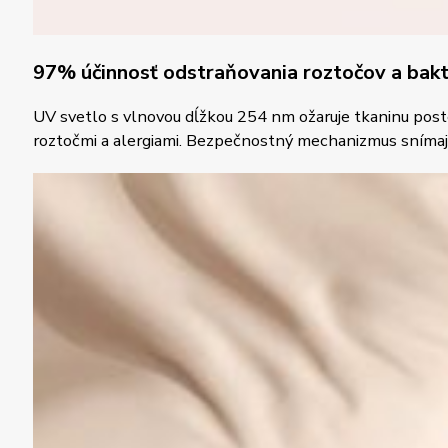
97% účinnosť odstraňovania roztočov a bakté
UV svetlo s vlnovou dĺžkou 254 nm ožaruje tkaninu posteľ
roztočmi a alergiami. Bezpečnostný mechanizmus snímajúc