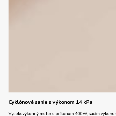
Cyklónové sanie s výkonom 14 kPa
Vysokovýkonný motor s príkonom 400W, sacím výkonom až 1