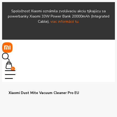
Spoločnosť Xiaomi oznámila zvolávaciu akciu týkajúcu sa
powerbanky Xiaomi 33W Power Bank 20000mAh (Integrated
Cable),
viac informácií tu.
0
Xiaomi Dust Mite Vacuum Cleaner Pro EU