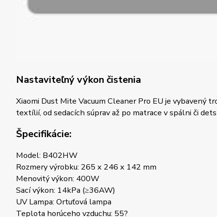
Nastaviteľný výkon čistenia
Xiaomi Dust Mite Vacuum Cleaner Pro EU je vybavený tro
textílií, od sedacích súprav až po matrace v spálni či det
Špecifikácie:
Model: B402HW
Rozmery výrobku: 265 x 246 x 142 mm
Menovitý výkon: 400W
Sací výkon: 14kPa (≥36AW)
UV Lampa: Ortuťová lampa
Teplota horúceho vzduchu: 55?